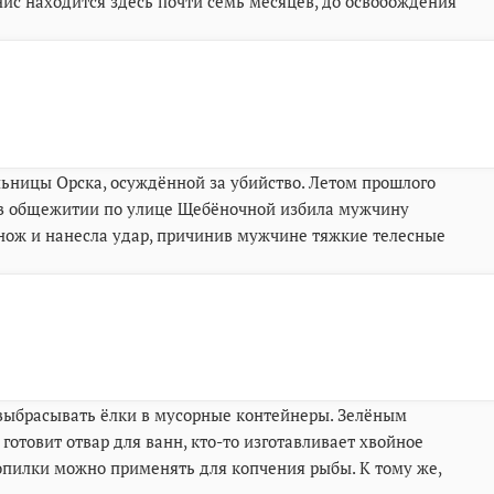
ис находится здесь почти семь месяцев, до освобождения
льницы Орска, осуждённой за убийство. Летом прошлого
 в общежитии по улице Щебёночной избила мужчину
 нож и нанесла удар, причинив мужчине тяжкие телесные
 выбрасывать ёлки в мусорные контейнеры. Зелёным
готовит отвар для ванн, кто-то изготавливает хвойное
 опилки можно применять для копчения рыбы. К тому же,