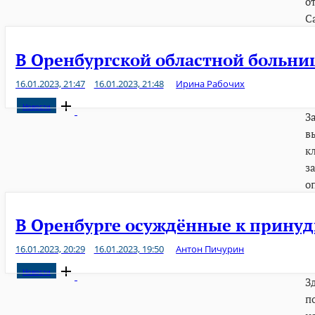
о
С
В Оренбургской областной больни
16.01.2023, 21:47
16.01.2023, 21:48
Ирина Рабочих
Open
Новости
З
post
в
к
з
о
В Оренбурге осуждённые к принуд
16.01.2023, 20:29
16.01.2023, 19:50
Антон Пичурин
Open
Новости
З
post
п