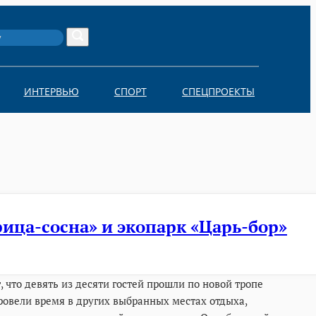
Search
ИНТЕРВЬЮ
СПОРТ
СПЕЦПРОЕКТЫ
ица-сосна» и экопарк «Царь-бор»
 что девять из десяти гостей прошли по новой тропе
ровели время в других выбранных местах отдыха,