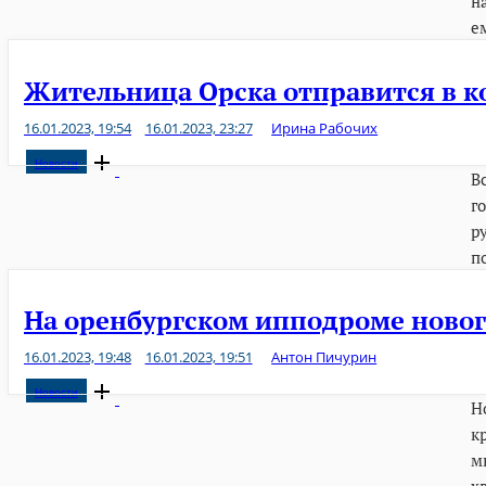
н
е
Жительница Орска отправится в к
16.01.2023, 19:54
16.01.2023, 23:27
Ирина Рабочих
Open
Новости
В
post
г
р
п
На оренбургском ипподроме ново
16.01.2023, 19:48
16.01.2023, 19:51
Антон Пичурин
Open
Новости
Н
post
к
м