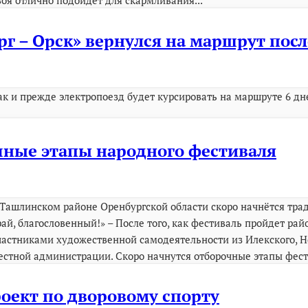
воя отлично подойдёт для скармливания...
рг – Орск» вернулся на маршрут пос
ак и прежде электропоезд будет курсировать на маршруте 6 дне
чные этапы народного фестиваля
 Ташлинском районе Оренбургской области скоро начнётся тр
рай, благословенный!» – После того, как фестиваль пройдет р
частниками художественной самодеятельности из Илекского, Но
естной администрации. Скоро начнутся отборочные этапы фестива
оект по дворовому спорту