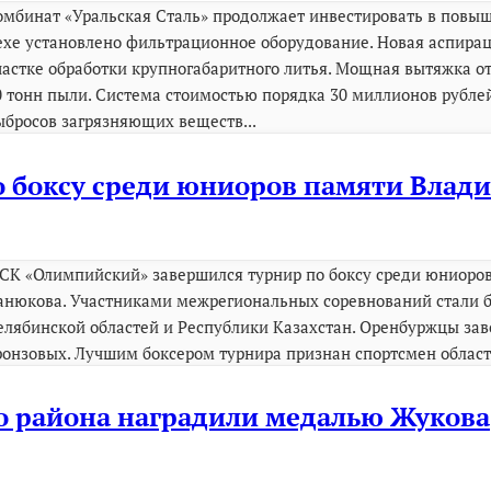
омбинат «Уральская Сталь» продолжает инвестировать в повы
ехе установлено фильтрационное оборудование. Новая аспирац
частке обработки крупногабаритного литья. Мощная вытяжка от
0 тонн пыли. Система стоимостью порядка 30 миллионов рубл
ыбросов загрязняющих веществ...
о боксу среди юниоров памяти Влад
 СК «Олимпийский» завершился турнир по боксу среди юниоро
анюкова. Участниками межрегиональных соревнований стали бо
елябинской областей и Республики Казахстан. Оренбуржцы заво
ронзовых. Лучшим боксером турнира признан спортсмен област
о района наградили медалью Жукова