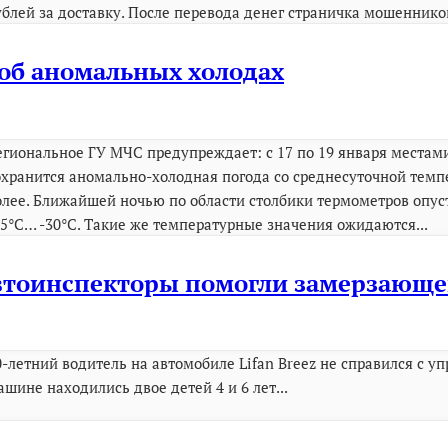
ублей за доставку. После перевода денег страничка мошенников
об аномальных холодах
егиональное ГУ МЧС предупреждает: с 17 по 19 января местам
охранится аномально-холодная погода со среднесуточной темп
олее. Ближайшей ночью по области столбики термометров опуст
25°C… -30°C. Такие же температурные значения ожидаются...
автоинспекторы помогли замерзающе
0-летний водитель на автомобиле Lifan Breez не справился с 
ашине находились двое детей 4 и 6 лет...