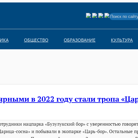
Search
for:
ИКА
ОБЩЕСТВО
ОБРАЗОВАНИЕ
КУЛЬТУРА
рными в 2022 году стали тропа «Цар
отрудники нацпарка «Бузулукский бор» с уверенностью говорят,
Царица-сосна» и побывали в экопарке «Царь-бор». Остальные п