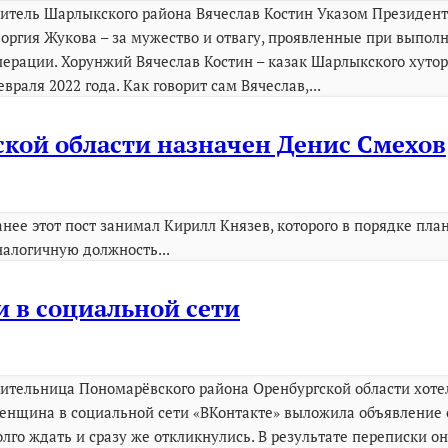
итель Шарлыкского района Вячеслав Костин Указом Президента
еоргия Жукова – за мужество и отвагу, проявленные при выпол
перации. Хорунжий Вячеслав Костин – казак Шарлыкского хуторс
евраля 2022 года. Как говорит сам Вячеслав,...
кой области назначен Денис Смехов
анее этот пост занимал Кирилл Князев, которого в порядке пл
налогичную должность...
 в социальной сети
ительница Пономарёвского района Оренбургской области хоте
енщина в социальной сети «ВКонтакте» выложила объявление о
олго ждать и сразу же откликнулись. В результате переписки 