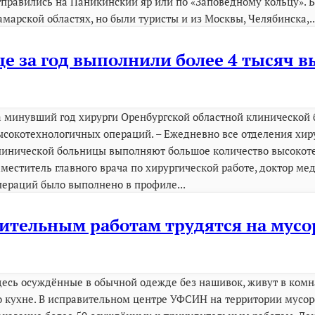
тправились на Паникинский яр или по «Заповедному кольцу». 
амарской областях, но были туристы и из Москвы, Челябинска,..
це за год выполнили более 4 тысяч
а минувший год хирурги Оренбургской областной клинической
ысокотехнологичных операций. – Ежедневно все отделения хир
линической больницы выполняют большое количество высокоте
аместитель главного врача по хирургической работе, доктор ме
пераций было выполнено в профиле...
ительным работам трудятся на мус
десь осуждённые в обычной одежде без нашивок, живут в комна
о кухне. В исправительном центре УФСИН на территории мусор