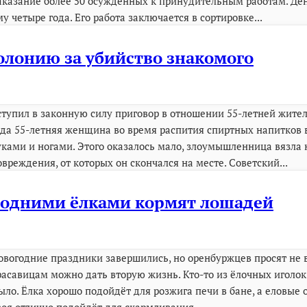
аказание более 50 осуждённых к принудительным работам. Ден
му четыре года. Его работа заключается в сортировке...
олонию за убийство знакомого
ступил в законную силу приговор в отношении 55-летней жите
ода 55-летняя женщина во время распития спиртных напитков
уками и ногами. Этого оказалось мало, злоумышленница вязла
овреждения, от которых он скончался на месте. Советский...
годними ёлками кормят лошадей
овогодние праздники завершились, но оренбуржцев просят не
расавицам можно дать вторую жизнь. Кто-то из ёлочных иголок 
ыло. Ёлка хорошо подойдёт для розжига печи в бане, а еловые