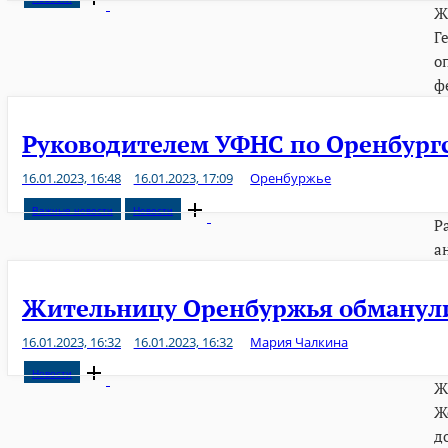
Ж
post
Г
о
ф
Руководителем УФНС по Оренбургс
16.01.2023, 16:48
16.01.2023, 17:09
Оренбуржье
Open
Важные новости
Новости
Р
post
а
Жительницу Оренбуржья обманули
16.01.2023, 16:32
16.01.2023, 16:32
Мария Чалкина
Open
Новости
Ж
post
Ж
д