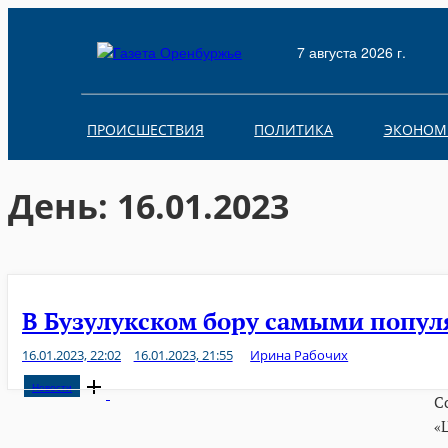
Skip
to
7 августа 2026 г.
content
ПРОИСШЕСТВИЯ
ПОЛИТИКА
ЭКОНОМ
День:
16.01.2023
В Бузулукском бору самыми популя
16.01.2023, 22:02
16.01.2023, 21:55
Ирина Рабочих
Open
Новости
С
post
«