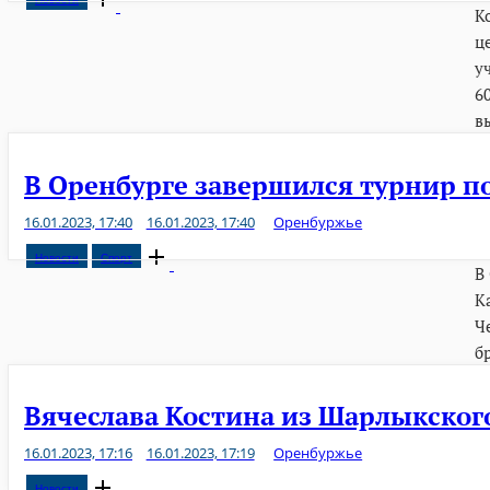
К
post
ц
у
6
в
В Оренбурге завершился турнир п
16.01.2023, 17:40
16.01.2023, 17:40
Оренбуржье
Open
Новости
Спорт
В
post
К
Ч
б
Вячеслава Костина из Шарлыкског
16.01.2023, 17:16
16.01.2023, 17:19
Оренбуржье
Open
Новости