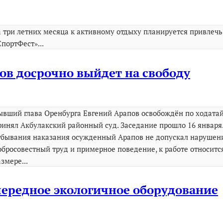
а три летних месяца к активному отдыху планируется привлечь
СпортФест»...
ов досрочно выйдет на свободу
ывший глава Оренбурга Евгений Арапов освобождён по ходата
ринял Акбулакский районный суд. Заседание прошло 16 января.
тбывания наказания осужденный Арапов не допускал нарушен
обросовестный труд и примерное поведение, к работе относитс
азмере...
чередное экологичное оборудование