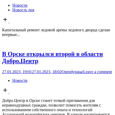
Новости
Новость дня
Open
post
Капитальный ремонт ледовой арены ледового дворца сделан
впервые...
В Орске открылся второй в области
Добро.Центр
27.01.2023, 19:01
27.01.2023, 18:02
Оренбуржье
Leave a comment
Новости
Open
post
Добро.Центр в Орске станет точкой притяжения для
неравнодушных граждан, позволит помогать жителям с
использованием собственного опыта и технологий
Ассоциаций волонтёрских центров. В городе насчитывается