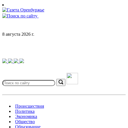
Skip
to
content
8 августа 2026 г.
Search
for:
Search
Происшествия
Политика
Экономика
Общество
Образование