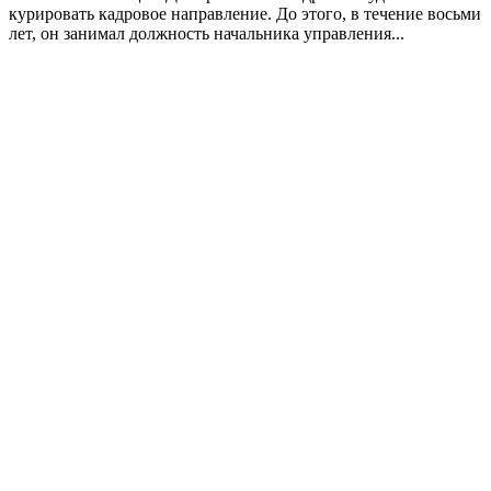
курировать кадровое направление. До этого, в течение восьми
лет, он занимал должность начальника управления...
В Московском Сретенском монастыре
покажут «Пуховые ризы Оренбуржья»
27.01.2023, 16:01
27.01.2023, 16:01
Оренбуржье
Leave a comment
Культура
Новости
Open
post
27 и 28 января в Сретенском монастыре будет впервые
представлена коллекция икон «Студии ремесел Анны
Советовой», украшенных оренбургским пуховым платком.
Любимый для оренбуржцев материал был выбран
православным дизайнером Анной Советовой в качестве
основы для создания авторской техники украшения икон.
Благословение на «пуховую иконопись» дал наместник
Димитриевского мужского монастыря игумен Варнава