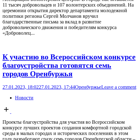
11 тысяч добровольцев и 107 волонтерских объединений. На
церемонии открытия директор департамента молодежной
политики региона Сергей Молчанов вручил
благодарственные письма за вклад в развитие
добровольческого движения и победителям конкурса
«Доброволец...
К участию во Всероссийском конкурсе
благоустройства готовятся семь
городов Оренбуржья
27.01.2023, 18:02
27.01.2023, 17:44
Оренбуржье
Leave a comment
Новости
Open
post
Проекты благоустройства для участия во Всероссийском
конкурсе лучших проектов создания комфортной городской
среды в малых городах и исторических поселениях в этом
году разработают сразу семь городов Оренбургской области –