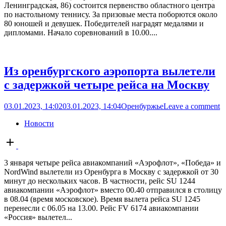
Ленинградская, 86) состоится первенство областного центра
по настольному теннису. За призовые места поборются около
80 юношей и девушек. Победителей наградят медалями и
дипломами. Начало соревнований в 10.00....
Из оренбургского аэропорта вылетели
с задержкой четыре рейса на Москву
03.01.2023, 14:02
03.01.2023, 14:04
Оренбуржье
Leave a comment
Новости
Open
post
3 января четыре рейса авиакомпаний «Аэрофлот», «Победа» и
NordWind вылетели из Оренбурга в Москву с задержкой от 30
минут до нескольких часов. В частности, рейс SU 1244
авиакомпании «Аэрофлот» вместо 00.40 отправился в столицу
в 08.04 (время московское). Время вылета рейса SU 1245
перенесли с 06.05 на 13.00. Рейс FV 6174 авиакомпании
«Россия» вылетел...