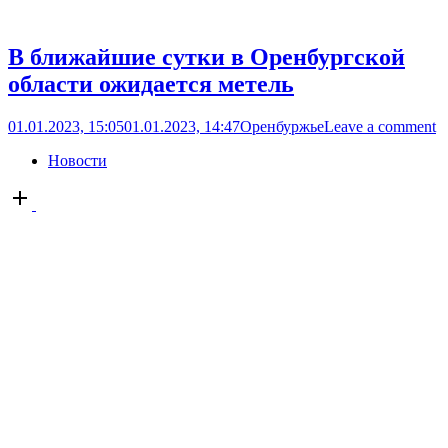
В ближайшие сутки в Оренбургской
области ожидается метель
01.01.2023, 15:05
01.01.2023, 14:47
Оренбуржье
Leave a comment
Новости
Open
post
По данным Оренбургского центра по гидрометеорологии и
мониторингу окружающей среды в ближайшие сутки местами
по области ожидается метель. Ночью преимущественно в
западных районах возможны порывы ветра до 15-18 м/с. Днём
2 января преимущественно в центральных и восточных
районах ожидаются порывы ветра до 18-23 м/с. 2 января
местами в северных и западных районах ожидаются
сильные...
У жительницы Орска мошенники