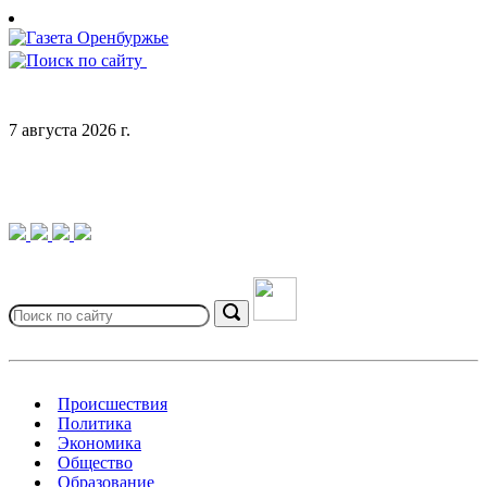
Skip
to
content
7 августа 2026 г.
Search
for:
Search
Происшествия
Политика
Экономика
Общество
Образование