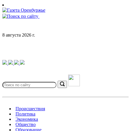
Skip
to
content
8 августа 2026 г.
Search
for:
Search
Происшествия
Политика
Экономика
Общество
Образование