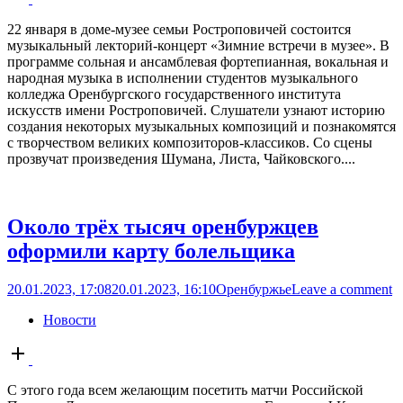
post
22 января в доме-музее семьи Ростроповичей состоится
музыкальный лекторий-концерт «Зимние встречи в музее». В
программе сольная и ансамблевая фортепианная, вокальная и
народная музыка в исполнении студентов музыкального
колледжа Оренбургского государственного института
искусств имени Ростроповичей. Слушатели узнают историю
создания некоторых музыкальных композиций и познакомятся
с творчеством великих композиторов-классиков. Со сцены
прозвучат произведения Шумана, Листа, Чайковского....
Около трёх тысяч оренбуржцев
оформили карту болельщика
20.01.2023, 17:08
20.01.2023, 16:10
Оренбуржье
Leave a comment
Новости
Open
post
С этого года всем желающим посетить матчи Российской