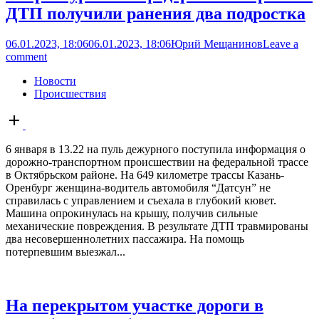
ДТП получили ранения два подростка
06.01.2023, 18:06
06.01.2023, 18:06
Юрий Мещанинов
Leave a
comment
Новости
Происшествия
Open
post
6 января в 13.22 на пуль дежурного поступила информация о
дорожно-транспортном происшествии на федеральной трассе
в Октябрьском районе. На 649 километре трассы Казань-
Оренбург женщина-водитель автомобиля “Датсун” не
справилась с управлением и съехала в глубокий кювет.
Машина опрокинулась на крышу, получив сильные
механические повреждения. В результате ДТП травмированы
два несовершеннолетних пассажира. На помощь
потерпевшим выезжал...
На перекрытом участке дороги в