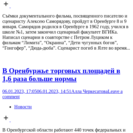
Open
post
Съёмки документального фильма, посвященного писателю и
сценаристу Алексею Саморядову, пройдут в Оренбурге 8 и 9
января. Саморядов родился в Оренбурге в 1962 году, учился в
школе №1, затем закончил сценарный факультет ВГИКа.
Написал сценарии в соавторстве с Петром Луциком к
фильмам “Лимита”, “Окраина”, “Дети чугунных богов”,
“Гонгофер”, “Дюда-дюба”. Сценарист погиб в Ялте во время...
В Оренбуржье торговых площадей в
1,6 раза больше нормы
06.01.2023, 17:05
06.01.2023, 14:51
Алла Черкесатова
Leave a
comment
Новости
Open
post
В Оренбургской области работают 440 точек федеральных и