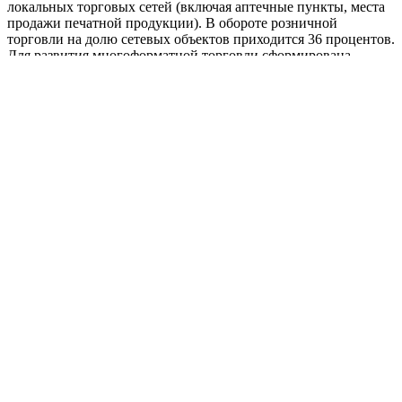
локальных торговых сетей (включая аптечные пункты, места
продажи печатной продукции). В обороте розничной
торговли на долю сетевых объектов приходится 36 процентов.
Для развития многоформатной торговли сформирована
нормативно-правовая база, способствующая обеспечению
свободного доступа товаропроизводителей к розничным
рынкам, ярмаркам, объектам нестационарной торговли. В
регионе 11 розничных рынков, 102...
В Орске поздравили ветеранов
Великой Отечественной войны с
Новым годом
06.01.2023, 16:04
06.01.2023, 13:59
Мария Чалкина
Leave a
comment
Новости
Общество
Open
post