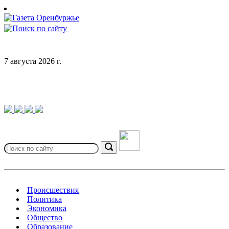
Skip
to
content
7 августа 2026 г.
Search
for:
Search
Происшествия
Политика
Экономика
Общество
Образование