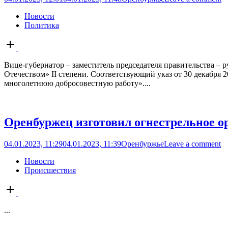
Новости
Политика
Open
post
Вице-губернатор – заместитель председателя правительства – 
Отечеством» II степени. Соответствующий указ от 30 декабря
многолетнюю добросовестную работу»....
Оренбуржец изготовил огнестрельное о
04.01.2023, 11:29
04.01.2023, 11:39
Оренбуржье
Leave a comment
Новости
Происшествия
Open
post
...