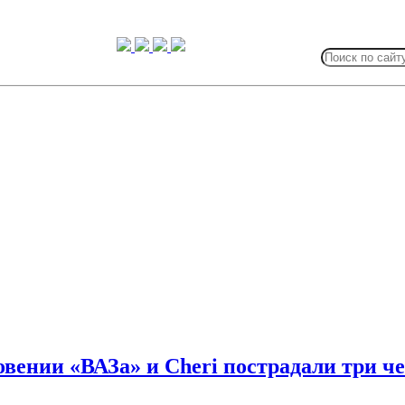
Search
for:
овении «ВАЗа» и Cheri пострадали три ч