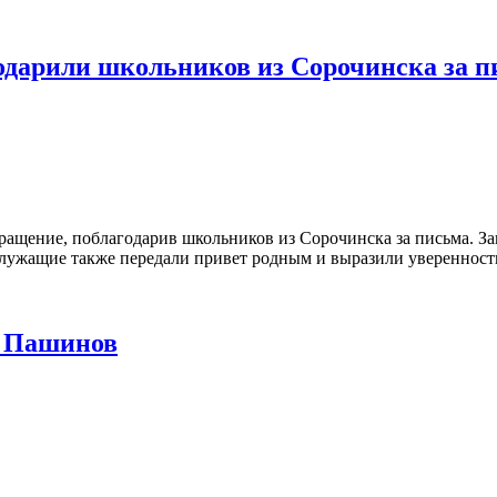
дарили школьников из Сорочинска за п
ение, поблагодарив школьников из Сорочинска за письма. Запи
ужащие также передали привет родным и выразили уверенность в 
м Пашинов