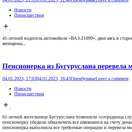
Новости
Происшествия
Open
post
41-летний водитель автомобиля «ВАЗ-21099», двигаясь в сторо
женщины...
Пенсионерка из Бугуруслана перевела 
04.01.2023, 17:03
04.01.2023, 16:43
Оренбуржье
Leave a comment
Новости
Происшествия
Open
post
61-летней жительнице Бугуруслана позвонила «сотрудница слу
пенсионерку убедили обналичить все имевшиеся на счету деньг
пенсионерка выполнила все требуемые операции и перевела мо