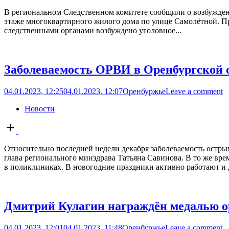
В региональном Следственном комитете сообщили о возбуждени
этаже многоквартирного жилого дома по улице Самолётной. Пр
следственными органами возбуждено уголовное...
Заболеваемость ОРВИ в Оренбургской 
04.01.2023, 12:25
04.01.2023, 12:07
Оренбуржье
Leave a comment
Новости
Open
post
Относительно последней недели декабря заболеваемость остр
глава регионального минздрава Татьяна Савинова. В то же вр
в поликлиниках. В новогодние праздники активно работают и д
Дмитрий Кулагин награждён медалью ор
04.01.2023, 12:01
04.01.2023, 11:48
Оренбуржье
Leave a comment