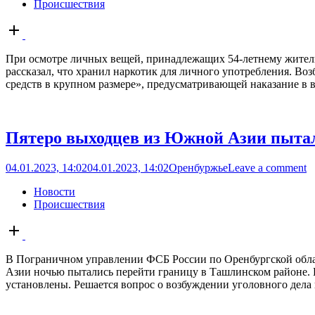
Происшествия
Open
post
При осмотре личных вещей, принадлежащих 54-летнему жителю
рассказал, что хранил наркотик для личного употребления. Во
средств в крупном размере», предусматривающей наказание в в
Пятеро выходцев из Южной Азии пытал
04.01.2023, 14:02
04.01.2023, 14:02
Оренбуржье
Leave a comment
Новости
Происшествия
Open
post
В Пограничном управлении ФСБ России по Оренбургской обла
Азии ночью пытались перейти границу в Ташлинском районе. 
установлены. Решается вопрос о возбуждении уголовного дела 