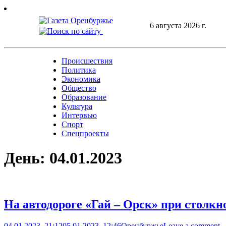
Skip
to
6 августа 2026 г.
content
Происшествия
Политика
Экономика
Общество
Образование
Культура
Интервью
Спорт
Спецпроекты
День:
04.01.2023
На автодороге «Гай – Орск» при столкн
04.01.2023, 21:12
05.01.2023, 12:46
Оренбуржье
Leave a comment