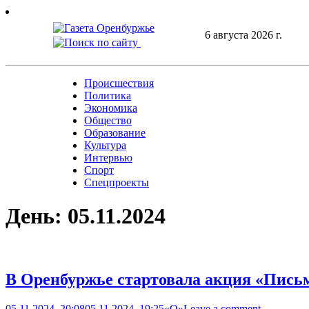
Skip
to
6 августа 2026 г.
content
Происшествия
Политика
Экономика
Общество
Образование
Культура
Интервью
Спорт
Спецпроекты
День:
05.11.2024
В Оренбуржье стартовала акция «Пись
05.11.2024, 20:08
05.11.2024, 19:25
«О»
Leave a comment