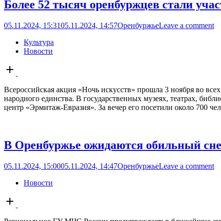
Более 52 тысяч оренбуржцев стали уча
05.11.2024, 15:31
05.11.2024, 14:57
Оренбуржье
Leave a comment
Культура
Новости
Open
post
Всероссийская акция «Ночь искусств» прошла 3 ноября во всех
народного единства. В государственных музеях, театрах, биб
центр «Эрмитаж-Евразия». За вечер его посетили около 700 чело
В Оренбуржье ожидаются обильный снег
05.11.2024, 15:00
05.11.2024, 14:47
Оренбуржье
Leave a comment
Новости
Open
post