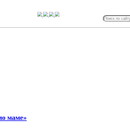
Search
for:
мо маме»