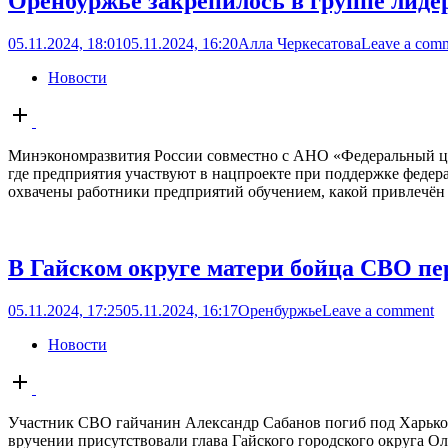
Оренбуржье закрепилось в группе лиде
05.11.2024, 18:01
05.11.2024, 16:20
Алла Черкесатова
Leave a com
Новости
Open
post
Минэкономразвития России совместно с АНО «Федеральный цен
где предприятия участвуют в нацпроекте при поддержке феде
охвачены работники предприятий обучением, какой привлечён 
В Гайском округе матери бойца СВО пе
05.11.2024, 17:25
05.11.2024, 16:17
Оренбуржье
Leave a comment
Новости
Open
post
Участник СВО гайчанин Александр Сабанов погиб под Харьков
вручении присутствовали глава Гайского городского округа О