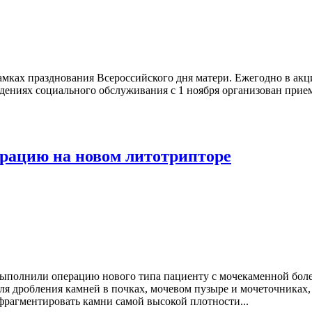
мках празднования Всероссийского дня матери. Ежегодно в акци
дениях социального обслуживания с 1 ноября организован прием
ерацию на новом литотрипторе
полнили операцию нового типа пациенту с мочекаменной болез
для дробления камней в почках, мочевом пузыре и мочеточник
фрагментировать камни самой высокой плотности...