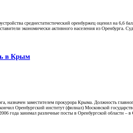
устройства среднестатистический оренбуржец оценил на 6,6 бал
дставители экономически активного населения из Оренбурга. Суд
ть в Крым
а, назначен заместителем прокурора Крыма. Должность главного
у окончил Оренбургский институт (филиал) Московской государс
6 года занимал различные посты в Оренбургской области – в О