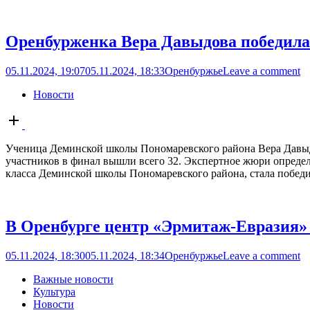
Оренбурженка Вера Давыдова победила 
05.11.2024, 19:07
05.11.2024, 18:33
Оренбуржье
Leave a comment
Новости
Open
post
Ученица Деминской школы Пономаревского района Вера Давыдо
участников в финал вышли всего 32. Экспертное жюри определ
класса Деминской школы Пономаревского района, стала победи
В Оренбурге центр «Эрмитаж-Евразия»
05.11.2024, 18:30
05.11.2024, 18:34
Оренбуржье
Leave a comment
Важные новости
Культура
Новости