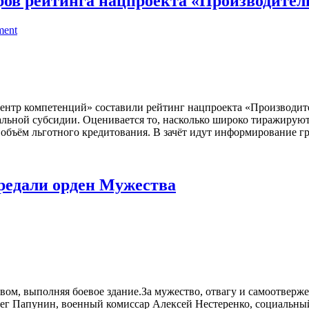
ров рейтинга нацпроекта «Производител
ment
тр компетенций» составили рейтинг нацпроекта «Производитель
ральной субсидии. Оценивается то, насколько широко тиражирую
объём льготного кредитования. В зачёт идут информирование гр
редали орден Мужества
ом, выполняя боевое здание.За мужество, отвагу и самоотверж
лег Папунин, военный комиссар Алексей Нестеренко, социальны