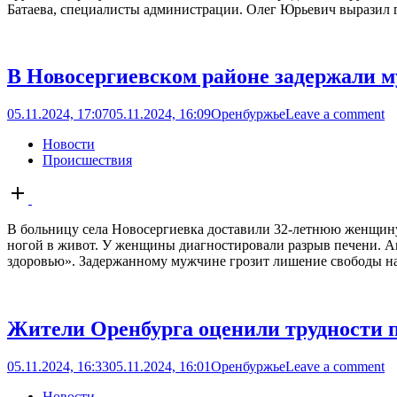
Батаева, специалисты администрации. Олег Юрьевич выразил г
В Новосергиевском районе задержали м
05.11.2024, 17:07
05.11.2024, 16:09
Оренбуржье
Leave a comment
Новости
Происшествия
Open
post
В больницу села Новосергиевка доставили 32-летнюю женщину 
ногой в живот. У женщины диагностировали разрыв печени. Аг
здоровью». Задержанному мужчине грозит лишение свободы на 
Жители Оренбурга оценили трудности 
05.11.2024, 16:33
05.11.2024, 16:01
Оренбуржье
Leave a comment
Новости