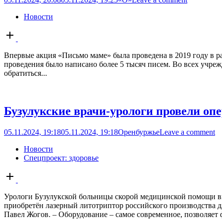
Новости
Open
post
Впервые акция «Письмо маме» была проведена в 2019 году в ра
проведения было написано более 5 тысяч писем. Во всех учреж
обратиться...
Бузулукские врачи-урологи провели оп
05.11.2024, 19:18
05.11.2024, 19:18
Оренбуржье
Leave a comment
Новости
Спецпроект: здоровье
Open
post
Урологи Бузулукской больницы скорой медицинской помощи вы
приобретён лазерный литотриптор российского производства 
Павел Жогов. – Оборудование – самое современное, позволяет 