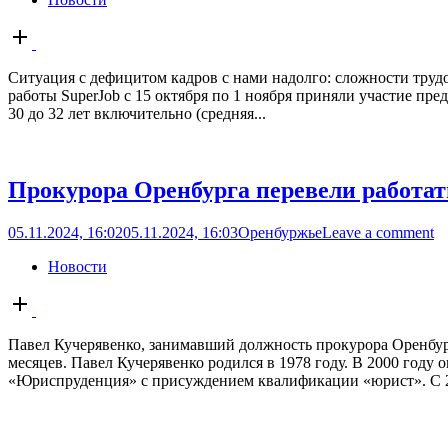
Open
post
Ситуация с дефицитом кадров с нами надолго: сложности трудо
работы SuperJob с 15 октября по 1 ноября приняли участие пре
30 до 32 лет включительно (средняя...
Прокурора Оренбурга перевели работа
05.11.2024, 16:02
05.11.2024, 16:03
Оренбуржье
Leave a comment
Новости
Open
post
Павел Кучерявенко, занимавший должность прокурора Оренбург
месяцев. Павел Кучерявенко родился в 1978 году. В 2000 год
«Юриспруденция» с присуждением квалификации «юрист». С 200