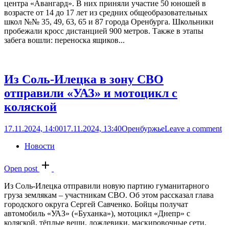
центра «Авангард». В них приняли участие 50 юношей в
возрасте от 14 до 17 лет из средних общеобразовательных
школ №№ 35, 49, 63, 65 и 87 города Оренбурга. Школьники
пробежали кросс дистанцией 900 метров. Также в этапы
забега вошли: переноска ящиков...
Из Соль-Илецка в зону СВО
отправили «УАЗ» и мотоцикл с
коляской
17.11.2024, 14:00
17.11.2024, 13:40
Оренбуржье
Leave a comment
Новости
Open post
Из Соль-Илецка отправили новую партию гуманитарного
груза землякам – участникам СВО. Об этом рассказал глава
городского округа Сергей Савченко. Бойцы получат
автомобиль «УАЗ» («Буханка»), мотоцикл «Днепр» с
коляской, тёплые вещи, дождевики, маскировочные сети,