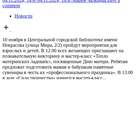
04.11.2024, 14:47
04.11.2024, 14:47
Мария Чалкина
Leave a
comment
Новости
Open
post
10 ноября в Центральной городской библиотеке имени
Некрасова (улица Мира, 2/2) пройдут мероприятия для
взрослых и детей. В 12.00 всех желающих приглашают на
познавательную викторину и мастер-класс «Тепло
материнских ладошек», посвященные Дню матери. Ребятам
предложат подготовить мамам и бабушкам памятные
сувениры в честь их «профессионального праздника». В 13.00
в зале «Сила творчества» начнется мастер-класс...
Оренбуржцы могут принять участие в
конкурсе «Казачество на службе
Отечества»
04.11.2024, 13:09
04.11.2024, 10:11
Мария Чалкина
Leave a
comment