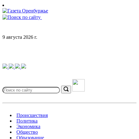
Skip
to
content
9 августа 2026 г.
Search
for:
Search
Происшествия
Политика
Экономика
Общество
Образование