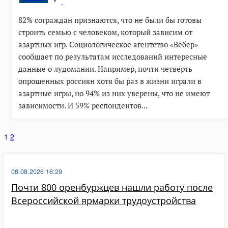
post
82% сограждан признаются, что не были бы готовы
строить семью с человеком, который зависим от
азартных игр. Социологическое агентство «Вебер»
сообщает по результатам исследований интересные
данные о лудомании. Например, почти четверть
опрошенных россиян хотя бы раз в жизни играли в
азартные игры, но 94% из них уверены, что не имеют
зависимости. И 59% респондентов...
Навигация
1
2
по
записям
08.08.2026 16:29
Почти 800 оренбуржцев нашли работу после
Всероссийской ярмарки трудоустройства