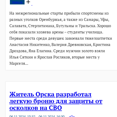
Open
Новости
post
На межрегиональные старты прибыли спортсмены из
разных уголков Оренбуржья, а также из Самары, Уфы,
Салавата, Стерлитамака, Бугульмы и Уральска. Хорошо
себя показали хозяева арены – студенты училища.
Первые места среди девушек завоевали тяжелоатлетки
Анастасия Никитенко, Валерия Древновская, Кристина
Дроздова, Яна Елагина. Среди мужчин золото взяли
Илья Сяткин и Ярослав Росляков, вторые места у
Марселя...
Житель Орска разработал
легкую броню для защиты от
осколков на СВО
06.11.2024, 15:32
06.11.2024, 16:30
«О»