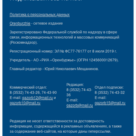
Политика о персональных данных
Orenburzhie
- сетевое издание
Зарегистрировано Федеральной службой по надзору в сфере
связи, информационных технологий и массовых коммуникаций
(Роскомнадзор).
Регистрационный номер: ЭЛ № ФС77-76177 от 8 июля 2019 г.
Учредитель - АО «РИА «Оренбуржье» (ОГРН 1245600012679).
Главный редактор - Юрий Николаевич Мещанинов.
Редакция:
Коммерческий отдел:
Отдел подписки:
8 (3532) 74-43-
8 (3532) 74-43-26, 74-43-90
8 (3532) 74-43-32
36
E-mail:
gazorb12@mail.ru
и
E-mail:
E-mail:
gazorb10@mail.ru
gazorb15@mail.ru
gazorb@mail.ru
Редакция не несет ответственности за достоверность
информации, содержащейся в рекламных объявлениях, а также
за содержание веб-сайтов, на которые даны гиперссылки.