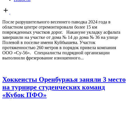
Open
post
После разрушительного весеннего паводка 2024 года в
областном центре отремонтировали более 15 км
поврежденных участков дорог. Накануне укладку асфальта
завершили на участке от дома № 14 до дома № 36 на улице
Полевой в поселке имени Куйбышева. Участок
протяженностью 260 метров в порядок привела компания
ООО «Су-56». Специалисты подрядной организации
выполнили фрезерование изношенного...
Хоккеисты Оренбуржья заняли 3 место
на турнире студенческих команд
«Кубок ПФО»
12.11.2024, 17:03
12.11.2024, 17:33
Оренбуржье
Leave a comment
Новости
Спорт