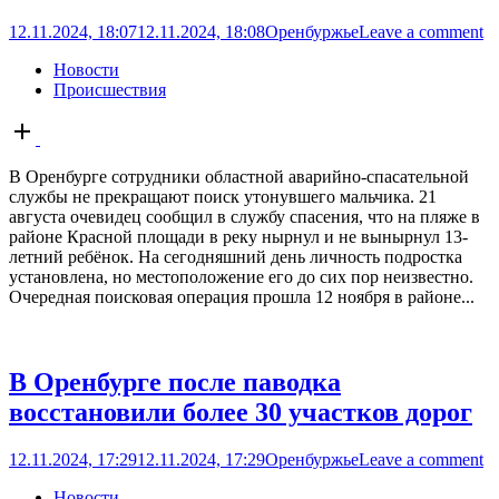
12.11.2024, 18:07
12.11.2024, 18:08
Оренбуржье
Leave a comment
Новости
Происшествия
Open
post
В Оренбурге сотрудники областной аварийно-спасательной
службы не прекращают поиск утонувшего мальчика. 21
августа очевидец сообщил в службу спасения, что на пляже в
районе Красной площади в реку нырнул и не вынырнул 13-
летний ребёнок. На сегодняшний день личность подростка
установлена, но местоположение его до сих пор неизвестно.
Очередная поисковая операция прошла 12 ноября в районе...
В Оренбурге после паводка
восстановили более 30 участков дорог
12.11.2024, 17:29
12.11.2024, 17:29
Оренбуржье
Leave a comment
Новости