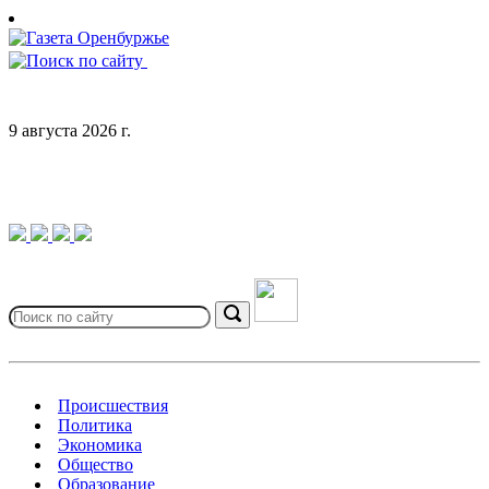
Skip
to
content
9 августа 2026 г.
Search
for:
Search
Происшествия
Политика
Экономика
Общество
Образование