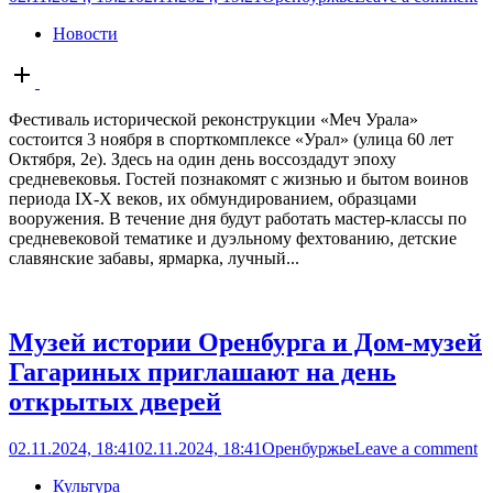
Новости
Open
post
Фестиваль исторической реконструкции «Меч Урала»
состоится 3 ноября в спорткомплексе «Урал» (улица 60 лет
Октября, 2е). Здесь на один день воссоздадут эпоху
средневековья. Гостей познакомят с жизнью и бытом воинов
периода IX-X веков, их обмундированием, образцами
вооружения. В течение дня будут работать мастер-классы по
средневековой тематике и дуэльному фехтованию, детские
славянские забавы, ярмарка, лучный...
Музей истории Оренбурга и Дом-музей
Гагариных приглашают на день
открытых дверей
02.11.2024, 18:41
02.11.2024, 18:41
Оренбуржье
Leave a comment
Культура