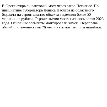
В Орске открыли вантовый мост через озеро Песчаное. По
инициативе губернатора Дениса Паслера из областного
бюджета на строительство объекта выделили более 50
миллионов рублей. Строительство моста началось летом 2023
года. Основные элементы монтировали зимой. Переправа
общей протяженностью 76 метров состоит из пяти пролётов,
ширина пешеходной зоны – 2,5 метра. Конструкции
опираются на 8 канатных...
Оренбуржцы активно пользуются
«гаражной амнистией»
02.11.2024, 17:03
02.11.2024, 17:29
Алла Черкесатова
Leave a
comment
Новости
Open
post
Уже три года в стране действует закон «о гаражной
амнистии», который упростил порядок регистрации права