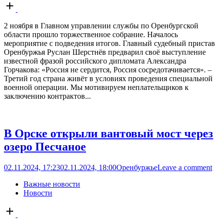
Open
post
2 ноября в Главном управлении службы по Оренбургской
области прошло торжественное собрание. Началось
мероприятие с подведения итогов. Главный судебный пристав
Оренбуржья Руслан Шерстнёв предварил своё выступление
известной фразой российского дипломата Александра
Горчакова: «Россия не сердится, Россия сосредотачивается». –
Третий год страна живёт в условиях проведения специальной
военной операции. Мы мотивируем неплательщиков к
заключению контрактов...
В Орске открыли вантовый мост через
озеро Песчаное
02.11.2024, 17:23
02.11.2024, 18:00
Оренбуржье
Leave a comment
Важные новости
Новости
Open
post