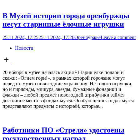
В Музей истории города оренбуржцы
несут старинные ёлочные игрушки
25.11.2024, 17:25
25.11.2024, 17:26
Оренбуржье
Leave a comment
Новости
Open
post
20 ноября в музее началась акция «Шарик ёлке подари и
скажи: «Огнем гори!», в рамках которой горожане могут
передать музею новогодние украшения. Не только игрушки,
но и гирлянды, мишура, звезды, бумажные фонарики и
флажки – любой предмет новогодней атрибутики займет
достойное место в фондах музея. Особую ценность для музея
представляют предметы с историей, которые...
Работники ПО «Стрела» удостоены
государственных наград