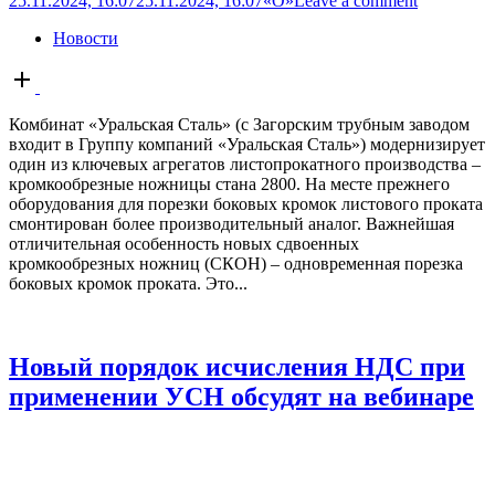
25.11.2024, 16:07
25.11.2024, 16:07
«О»
Leave a comment
Новости
Open
post
Комбинат «Уральская Сталь» (с Загорским трубным заводом
входит в Группу компаний «Уральская Сталь») модернизирует
один из ключевых агрегатов листопрокатного производства –
кромкообрезные ножницы стана 2800. На месте прежнего
оборудования для порезки боковых кромок листового проката
смонтирован более производительный аналог. Важнейшая
отличительная особенность новых сдвоенных
кромкообрезных ножниц (СКОН) – одновременная порезка
боковых кромок проката. Это...
Новый порядок исчисления НДС при
применении УСН обсудят на вебинаре
25.11.2024, 16:00
25.11.2024, 15:51
«О»
Leave a comment
Новости