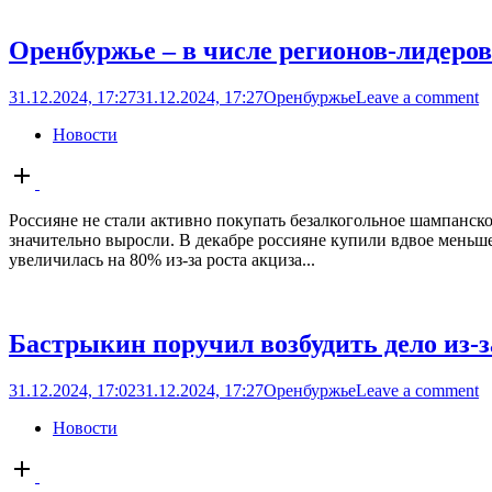
Оренбуржье – в числе регионов-лидеров
31.12.2024, 17:27
31.12.2024, 17:27
Оренбуржье
Leave a comment
Новости
Open
post
Россияне не стали активно покупать безалкогольное шампанское
значительно выросли. В декабре россияне купили вдвое меньше 
увеличилась на 80% из-за роста акциза...
Бастрыкин поручил возбудить дело из-
31.12.2024, 17:02
31.12.2024, 17:27
Оренбуржье
Leave a comment
Новости
Open
post