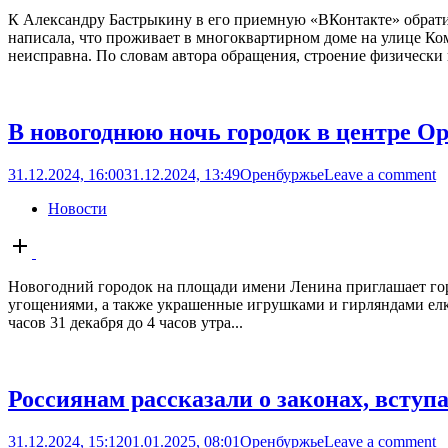
К Александру Бастрыкину в его приемную «ВКонтакте» обрат
написала, что проживает в многоквартирном доме на улице Ком
неисправна. По словам автора обращения, строение физически 
В новогоднюю ночь городок в центре Ор
31.12.2024, 16:00
31.12.2024, 13:49
Оренбуржье
Leave a comment
Новости
Open
post
Новогодний городок на площади имени Ленина приглашает горо
угощениями, а также украшенные игрушками и гирляндами елки
часов 31 декабря до 4 часов утра...
Россиянам рассказали о законах, вступ
31.12.2024, 15:12
01.01.2025, 08:01
Оренбуржье
Leave a comment