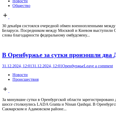
Новости
Общество
Open
post
30 декабря состоялся очередной обмен военнопленными между 
Беларуси. Посредником между Москвой и Киевом выступили ОАЭ
слова благодарности федеральному омбудсмену...
В Оренбуржье за сутки произошли два 
31.12.2024, 12:01
31.12.2024, 12:01
Оренбуржье
Leave a comment
Новости
Происшествия
Open
post
За минувшие сутки в Оренбургской области зарегистрировано 
шоссе столкнулись LADA Granta и Nissan Qashqai. В Оренбургс
Сакмарском и Адамовском районе...