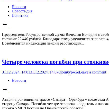
Новости
Новость дня
Политика
Open
post
Председатель Государственной Думы Вячеслав Володин в своём 
составит 22 440 рублей. Благодаря этому увеличится зарплата
Возобновится индексация пенсий работающим...
Четыре человека погибли при столкнов
31.12.2024, 14:01
31.12.2024, 14:07
Оренбуржье
Leave a comment
Новости
Open
post
Авария произошла на трассе «Самара – Оренбург» возле села А
сторону Самары. Погибли четыре человека – водитель и пасса
служба УМВД России по Оренбургской области...