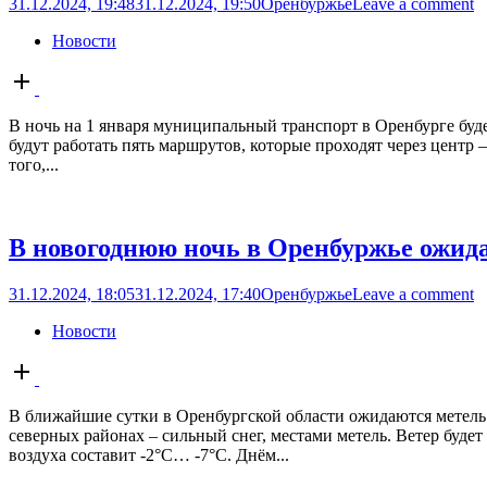
31.12.2024, 19:48
31.12.2024, 19:50
Оренбуржье
Leave a comment
Новости
Open
post
В ночь на 1 января муниципальный транспорт в Оренбурге буд
будут работать пять маршрутов, которые проходят через центр
того,...
В новогоднюю ночь в Оренбуржье ожида
31.12.2024, 18:05
31.12.2024, 17:40
Оренбуржье
Leave a comment
Новости
Open
post
В ближайшие сутки в Оренбургской области ожидаются метель 
северных районах – сильный снег, местами метель. Ветер будет
воздуха составит -2°C… -7°C. Днём...