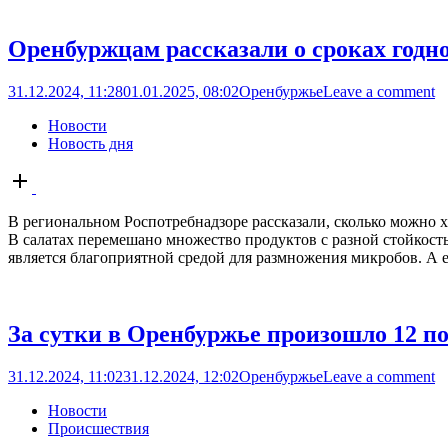
Оренбуржцам рассказали о сроках годн
31.12.2024, 11:28
01.01.2025, 08:02
Оренбуржье
Leave a comment
Новости
Новость дня
Open
post
В региональном Роспотребнадзоре рассказали, сколько можно х
В салатах перемешано множество продуктов с разной стойкост
является благоприятной средой для размножения микробов. А есл
За сутки в Оренбуржье произошло 12 п
31.12.2024, 11:02
31.12.2024, 12:02
Оренбуржье
Leave a comment
Новости
Происшествия