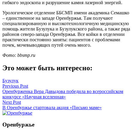
гибкого эндоскопа и разрушение камня лазерной энергий.
Урологическое отделение ББСМП имени академика Семашко
– единственное на западе Оренбуржья. Там получают
специализированную и высокотехнологичную медицинскую
помощь жители Бузулука и Бузулукского района, а также ряда
районов северо-запада Оренбуржья. Все койки в отделении
практически постоянно заняты: пациентов с проблемами
почек, мочевыводящих путей очень много.
Фото: bbsmp.ru
Это может быть интересно:
Бузулук
Навигация
Previous Post
Оренбурженка Вера Давыдова победила во всероссийском
по
конкурсе «Научная вселенная»
записям
Next Post
В Оренбуржье стартовала акция «Письмо маме»
Оренбуржье