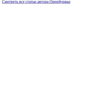
Смотреть все статьи автора Оренбуржье
Читайте другие новости по теме:
Подпишитесь на нашу рассылку и
получайте
самые интересные новости недели
Email адрес
*
Добавить комментарий
Ваш адрес email не будет опубликован.
Обязательные поля
помечены
*
Комментарий
*