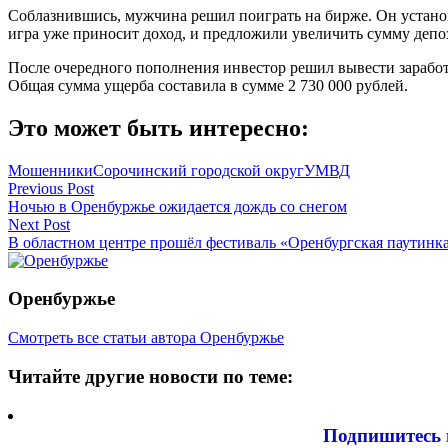
Соблазнившись, мужчина решил поиграть на бирже. Он установ
игра уже приносит доход, и предложили увеличить сумму депо
После очередного пополнения инвестор решил вывести заработ
Общая сумма ущерба составила в сумме 2 730 000 рублей.
Это может быть интересно:
Мошенники
Сорочинский городской округ
УМВД
Навигация
Previous Post
Ночью в Оренбуржье ожидается дождь со снегом
по
Next Post
записям
В областном центре прошёл фестиваль «Оренбургская паутинк
Оренбуржье
Смотреть все статьи автора Оренбуржье
Читайте другие новости по теме:
Подпишитесь 