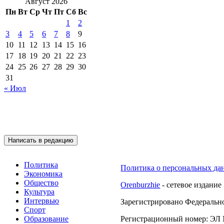
Август 2026
Пн
Вт
Ср
Чт
Пт
Сб
Вс
1
2
3
4
5
6
7
8
9
10
11
12
13
14
15
16
17
18
19
20
21
22
23
24
25
26
27
28
29
30
31
« Июл
Подписывайтесь на 
Написать в редакцию
Политика
Политика о персональных да
Экономика
Общество
Orenburzhie
- сетевое издание
Культура
Интервью
Зарегистрировано Федерально
Спорт
Образование
Регистрационный номер: ЭЛ №