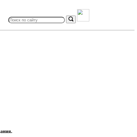
Search
for:
Search
ания.