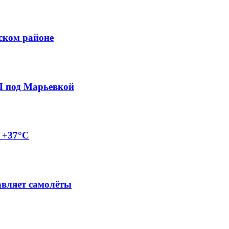
ском районе
П под Марьевкой
о +37°C
авляет самолёты