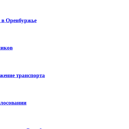
й в Оренбуржье
ников
жение транспорта
олосовании