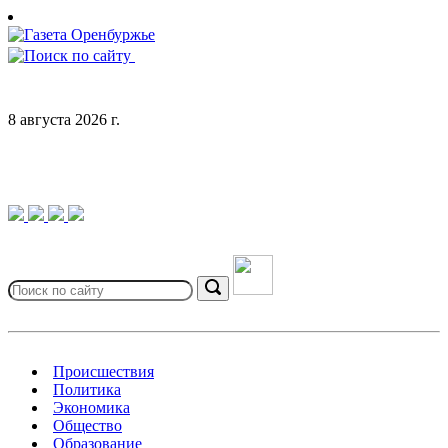
Skip
to
content
8 августа 2026 г.
Search
for:
Search
Происшествия
Политика
Экономика
Общество
Образование