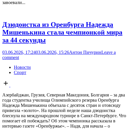
завоевали...
Дзюдоистка из Оренбурга Надежда
Мишенькина стала чемпионкой мира
за 44 секунды
03.06.2026, 17:24
03.06.2026, 15:26
Антон Пичурин
Leave a
comment
Новости
Спорт
Open
post
Азербайджан, Грузия, Северная Македония, Болгария – за два
года студентка училища Олимпийского резерва Оренбурга
Надежда Мишенькина объехала с десяток стран и отовсюду
привезла «золото». На прошлой неделе наша дзюдоистка
блеснула на международном турнире в Санкт-Петербурге. Что
помогает ей побеждать? Об этом чемпионка рассказала в
интервью газете «Оренбуржье». – Надя, для начала – о