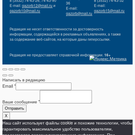
8 (3532) 74-43-26, 74-43-90
8 (3532) 74-43-32
36
E-mail:
gazorb12@mail.ru
и
E-mail:
E-mail:
gazorb10@mail.ru
gazorb15@mail.ru
gazorb@mail.ru
Редакция не несет ответственности за достоверность
информации, содержащейся в рекламных объявлениях, а также
за содержание веб-сайтов, на которые даны гиперссылки.
Редакция не предоставляет справочной информации.
16+
Написать в редакцию
Email
*
Ваше сообщение
*
Отправить
X
Наш сайт использует файлы cookie и похожие технологии, чтобы
гарантировать максимальное удобство пользователям,
предоставляя персонализированную информацию. При