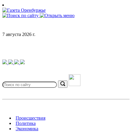
Skip
to
content
7 августа 2026 г.
Search
for:
Search
Происшествия
Политика
Экономика