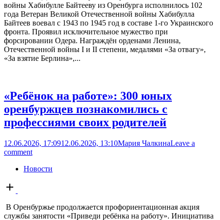
войны Хабибулле Байтееву из Оренбурга исполнилось 102
года Ветеран Великой Отечественной войны Хабибулла
Байтеев воевал с 1943 по 1945 год в составе 1-го Украинского
фронта. Проявил исключительное мужество при
форсировании Одера. Награждён орденами Ленина,
Отечественной войны I и II степени, медалями «За отвагу»,
«За взятие Берлина»,...
«Ребёнок на работе»: 300 юных
оренбуржцев познакомились с
профессиями своих родителей
12.06.2026, 17:09
12.06.2026, 13:10
Мария Чалкина
Leave a
comment
Новости
Open
post
В Оренбуржье продолжается профориентационная акция
службы занятости «Приведи ребёнка на работу». Инициатива