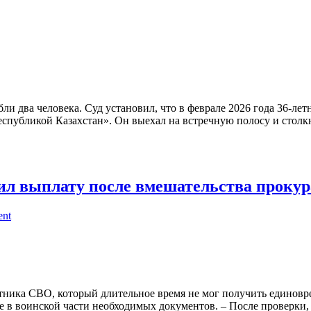
ли два человека. Суд установил, что в феврале 2026 года 36-л
Республикой Казахстан». Он выехал на встречную полосу и столк
л выплату после вмешательства проку
ent
астника СВО, который длительное время не мог получить единов
 в воинской части необходимых документов. – После проверки,