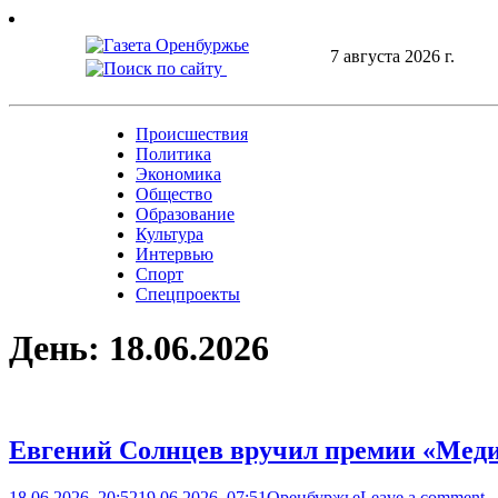
Skip
to
7 августа 2026 г.
content
Происшествия
Политика
Экономика
Общество
Образование
Культура
Интервью
Спорт
Спецпроекты
День:
18.06.2026
Евгений Солнцев вручил премии «Мед
18.06.2026, 20:52
19.06.2026, 07:51
Оренбуржье
Leave a comment