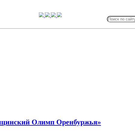
Search
for:
ицинский Олимп Оренбуржья»