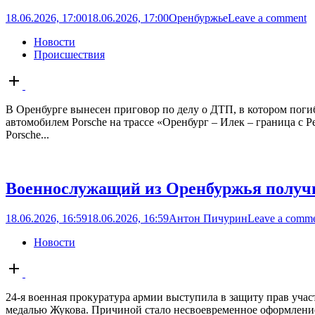
18.06.2026, 17:00
18.06.2026, 17:00
Оренбуржье
Leave a comment
Новости
Происшествия
Open
post
В Оренбурге вынесен приговор по делу о ДТП, в котором погиб
автомобилем Porsche на трассе «Оренбург – Илек – граница с 
Porsche...
Военнослужащий из Оренбуржья получи
18.06.2026, 16:59
18.06.2026, 16:59
Антон Пичурин
Leave a comm
Новости
Open
post
24-я военная прокуратура армии выступила в защиту прав уч
медалью Жукова. Причиной стало несвоевременное оформление