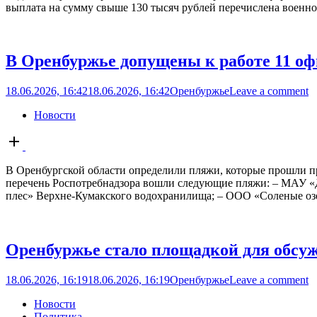
выплата на сумму свыше 130 тысяч рублей перечислена военно
В Оренбуржье допущены к работе 11 о
18.06.2026, 16:42
18.06.2026, 16:42
Оренбуржье
Leave a comment
Новости
Open
post
В Оренбургской области определили пляжи, которые прошли п
перечень Роспотребнадзора вошли следующие пляжи: – МАУ 
плес» Верхне-Кумакского водохранилища; – ООО «Соленые озер
Оренбуржье стало площадкой для обсу
18.06.2026, 16:19
18.06.2026, 16:19
Оренбуржье
Leave a comment
Новости
Политика