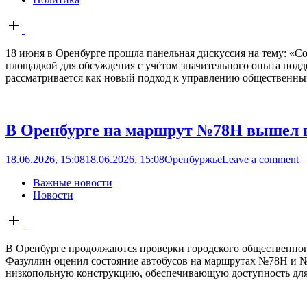
Open
post
18 июня в Оренбурге прошла панельная дискуссия на тему: «Со
площадкой для обсуждения с учётом значительного опыта под
рассматривается как новый подход к управлению общественны
В Оренбурге на маршрут №78Н вышел 
18.06.2026, 15:08
18.06.2026, 15:08
Оренбуржье
Leave a comment
Важные новости
Новости
Open
post
В Оренбурге продолжаются проверки городского общественног
Фазуллин оценил состояние автобусов на маршрутах №78Н и №
низкопольную конструкцию, обеспечивающую доступность для