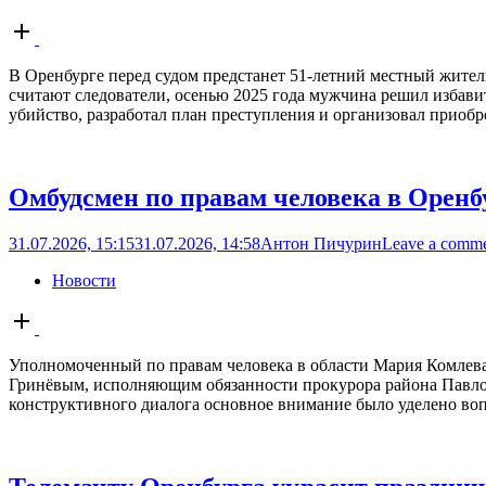
Open
post
В Оренбурге перед судом предстанет 51-летний местный жител
считают следователи, осенью 2025 года мужчина решил избави
убийство, разработал план преступления и организовал приобре
Омбудсмен по правам человека в Оренб
31.07.2026, 15:15
31.07.2026, 14:58
Антон Пичурин
Leave a comm
Новости
Open
post
Уполномоченный по правам человека в области Мария Комлева 
Гринёвым, исполняющим обязанности прокурора района Павло
конструктивного диалога основное внимание было уделено воп