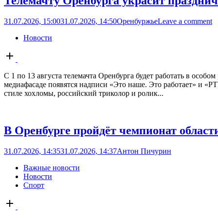
Телемачту Оренбурга украсит празднич
31.07.2026, 15:00
31.07.2026, 14:50
Оренбуржье
Leave a comment
Новости
Open
post
С 1 по 13 августа телемачта Оренбурга будет работать в особ
медиафасаде появятся надписи «Это наше. Это работает» и «Р
стиле хохломы, российский триколор и ролик...
В Оренбурге пройдёт чемпионат област
31.07.2026, 14:35
31.07.2026, 14:37
Антон Пичурин
Важные новости
Новости
Спорт
Open
post