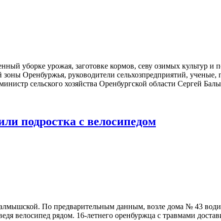
нный уборке урожая, заготовке кормов, севу озимых культур и 
й зоны Оренбуржья, руководители сельхозпредприятий, ученые,
инистр сельского хозяйства Оренбургской области Сергей Балык
или подростка с велосипедом
алмышской. По предварительным данным, возле дома № 43 водит
ведя велосипед рядом. 16-летнего оренбуржца с травмами доста