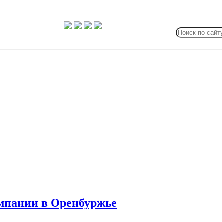
Search
for:
ампании в Оренбуржье