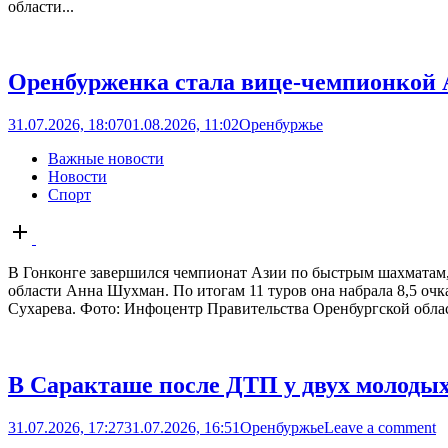
области...
Оренбурженка стала вице-чемпионкой
31.07.2026, 18:07
01.08.2026, 11:02
Оренбуржье
Важные новости
Новости
Спорт
Open
post
В Гонконге завершился чемпионат Азии по быстрым шахматам,
области Анна Шухман. По итогам 11 туров она набрала 8,5 оч
Сухарева. Фото: Инфоцентр Правительства Оренбургской облас
В Саракташе после ДТП у двух молодых
31.07.2026, 17:27
31.07.2026, 16:51
Оренбуржье
Leave a comment