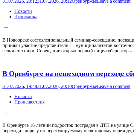
31.07.2026, 20:12
31.07.2026, 20:12
Оренбуржье
Leave a comment
Новости
Экономика
Open
post
В Новоорске состоялся зональный семинар-совещание, посвяще
приняли участие представители 11 муниципалитетов восточно
сельхозтехники. Совещание открыл первый вице-губернатор – м
В Оренбурге на пешеходном переходе сб
31.07.2026, 19:48
31.07.2026, 20:10
Оренбуржье
Leave a comment
Новости
Происшествия
Open
post
В Оренбурге 16-летний подросток пострадал в ДТП на улице С
переходил дорогу по нерегулируемому пешеходному переходу, 