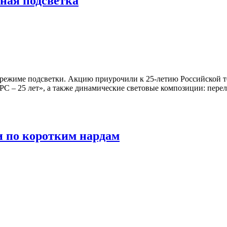
ная подсветка
ом режиме подсветки. Акцию приурочили к 25-летию Российской 
ТРС – 25 лет», а также динамические световые композиции: пер
и по коротким нардам