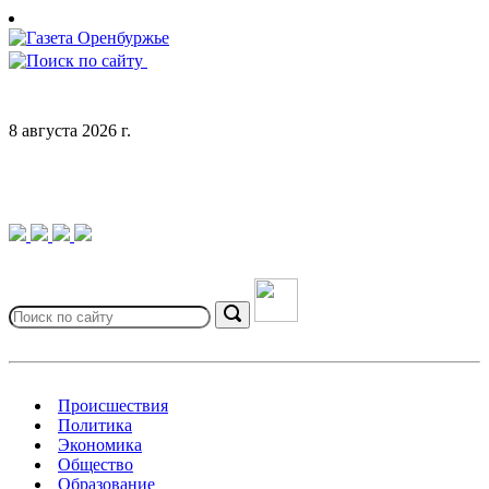
Skip
to
content
8 августа 2026 г.
Search
for:
Search
Происшествия
Политика
Экономика
Общество
Образование