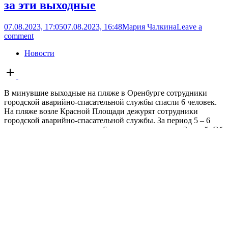
за эти выходные
07.08.2023, 17:05
07.08.2023, 16:48
Мария Чалкина
Leave a
comment
Новости
Open
post
В минувшие выходные на пляже в Оренбурге сотрудники
городской аварийно-спасательной службы спасли 6 человек.
На пляже возле Красной Площади дежурят сотрудники
городской аварийно-спасательной службы. За период 5 – 6
августа они спасли из воды 6 человек, в том числе 2 детей. Об
этом рассказали в администрации Оренбурга....
В Оренбуржье прошёл казачий сбор
«Кош-Яик – Илек-2023»
07.08.2023, 17:02
07.08.2023, 16:23
Вячеслав Войтин
Leave a
comment