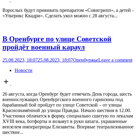
post
Взрослых будут прививать препаратом «Совигрипп», а детей -
«Ультрикс Квадри». Сделать укол можно с 28 августа...
В Оренбурге по улице Советской
пройдёт военный караул
25.08.2023, 18:07
25.08.2023, 18:07
Оренбуржье
Leave a comment
Новости
Open
post
26 августа, когда Оренбург будет отмечать День города, шесть
военнослужащих Оренбургского военного гарнизона под
барабанный бой пройдут по улице Советской – от улицы
Краснознамённой до улицы Правды. Начало шествия в 12.00.
Участники облачатся в форму, специально сшитую по лекалам
XVIII века, ботфорты и возьмут в руки шпаги, украшенные
вензелем императрицы Елизаветы. Впервые театрализованное
шествие...