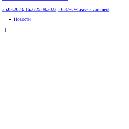
25.08.2023, 16:37
25.08.2023, 16:37
«О»
Leave a comment
Новости
Open
post
С начала года службой занятости населения на
профессиональное обучение направлено 1,9 тысячи
оренбужцев. Оренбуржцы отдают предпочтение таким
профессиям как сварщик, слесарь-электромонтажник,
стропальщик, тракторист, охранник, повар, закройщик,
специалист по маникюру, парикмахер, специалист по
персоналу. В 2023 году услугами центров занятости населения
по освоению новых специальностей воспользовались около
1,8 тысячи безработных оренбуржцев, 87 мам в декрете,...
В Гайском округе опрокинулась
«Шкода». Водитель в больнице
25.08.2023, 16:19
25.08.2023, 16:26
Оренбуржье
Leave a comment