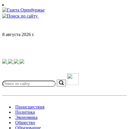
Skip
to
content
8 августа 2026 г.
Search
for:
Search
Происшествия
Политика
Экономика
Общество
Образование