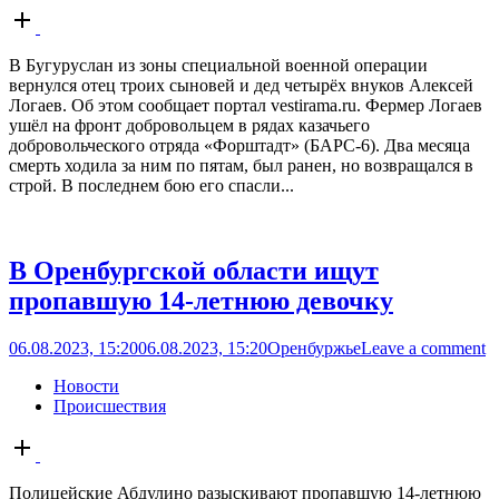
Open
post
В Бугуруслан из зоны специальной военной операции
вернулся отец троих сыновей и дед четырёх внуков Алексей
Логаев. Об этом сообщает портал vestirama.ru. Фермер Логаев
ушёл на фронт добровольцем в рядах казачьего
добровольческого отряда «Форштадт» (БАРС-6). Два месяца
смерть ходила за ним по пятам, был ранен, но возвращался в
строй. В последнем бою его спасли...
В Оренбургской области ищут
пропавшую 14-летнюю девочку
06.08.2023, 15:20
06.08.2023, 15:20
Оренбуржье
Leave a comment
Новости
Происшествия
Open
post
Полицейские Абдулино разыскивают пропавшую 14-летнюю