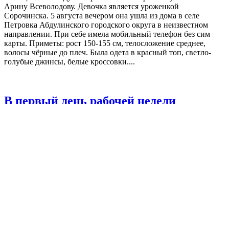
Арину Всеволодову. Девочка является уроженкой
Сорочинска. 5 августа вечером она ушла из дома в селе
Петровка Абдулинского городского округа в неизвестном
направлении. При себе имела мобильный телефон без сим
карты. Приметы: рост 150-155 см, телосложение среднее,
волосы чёрные до плеч. Была одета в красный топ, светло-
голубые джинсы, белые кроссовки....
В первый день рабочей недели
оренбуржцев ожидает 32-градусная
жара
06.08.2023, 15:00
06.08.2023, 12:55
Оренбуржье
Leave a comment
Новости
Open
post
Ближайшей ночью в восточных районах Оренбуржья
синоптики прогнозируют кратковременный дождь и грозу.
Температура воздуха по области составит +14°C… +19°C, в