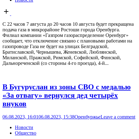
Open
post
С 22 часов 7 августа до 20 часов 10 августа будет прекращена
подача газа в микрорайоне Ростоши города Оренбурга.
Филиал компании «Газпром газораспределение Оренбург»
сообщает, что отключение связано с плановыми работами на
газопроводе Газа не будет на улицах Белградской,
Братиславской, Чернышева, Женевской, Люблянской,
Миланской, Пражской, Римской, Софийской, Финской,
Дальнореченской (со стороны 4-го проезда), 4-й...
В Бугуруслан из зоны СВО с медалью
«За отвагу» вернулся дед четырёх
внуков
06.08.2023, 16:01
06.08.2023, 15:38
Оренбуржье
Leave a comment
Новости
Общество