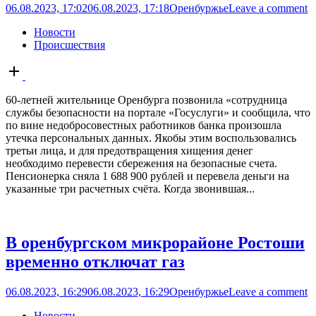
06.08.2023, 17:02
06.08.2023, 17:18
Оренбуржье
Leave a comment
Новости
Происшествия
Open
post
60-летней жительнице Оренбурга позвонила «сотрудница
службы безопасности на портале «Госуслуги» и сообщила, что
по вине недобросовестных работников банка произошла
утечка персональных данных. Якобы этим воспользовались
третьи лица, и для предотвращения хищения денег
необходимо перевести сбережения на безопасные счета.
Пенсионерка сняла 1 688 900 рублей и перевела деньги на
указанные три расчетных счёта. Когда звонившая...
В оренбургском микрорайоне Ростоши
временно отключат газ
06.08.2023, 16:29
06.08.2023, 16:29
Оренбуржье
Leave a comment
Новости