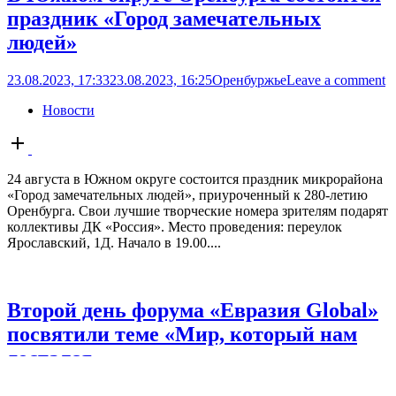
праздник «Город замечательных
людей»
23.08.2023, 17:33
23.08.2023, 16:25
Оренбуржье
Leave a comment
Новости
Open
post
24 августа в Южном округе состоится праздник микрорайона
«Город замечательных людей», приуроченный к 280-летию
Оренбурга. Свои лучшие творческие номера зрителям подарят
коллективы ДК «Россия». Место проведения: переулок
Ярославский, 1Д. Начало в 19.00....
Второй день форума «Евразия Global»
посвятили теме «Мир, который нам
достался»
23.08.2023, 17:01
23.08.2023, 17:23
«О»
Leave a comment