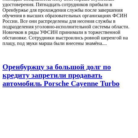
удостоверения. Пятнадцать сотрудников прибыли в
Оренбуржье для прохождения службы после завершения
обучения в высших образовательных организациях ФСИН
России. Все они распределены для несения службы в
подразделения уголовно-исполнительной системы области.
Новичков в ряды УФСИН принимали в торжественной
обстановке. Сотрудники выстроились ровной шеренгой на
плацу, под звуки марша были внесены знамёна....
Оренбуржцу за большой долг по
кредиту запретили продавать
автомобиль Porsche Cayenne Turbo
22.08.2023, 18:28
22.08.2023, 17:41
Антон Пичурин
Leave a
comment
Новости
Open
post
Житель Оренбурга задолжал свыше трёхсот тысяч рублей и