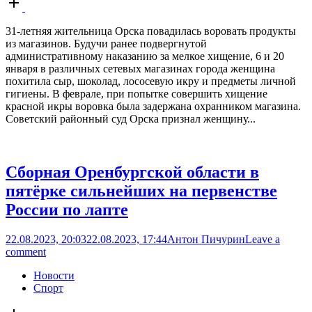
post
31-летняя жительница Орска повадилась воровать продукты
из магазинов. Будучи ранее подвергнутой
административному наказанию за мелкое хищение, 6 и 20
января в различных сетевых магазинах города женщина
похитила сыр, шоколад, лососевую икру и предметы личной
гигиены. В феврале, при попытке совершить хищение
красной икры воровка была задержана охранником магазина.
Советский районный суд Орска признал женщину...
Сборная Оренбургской области в
пятёрке сильнейших на первенстве
России по лапте
22.08.2023, 20:03
22.08.2023, 17:44
Антон Пичурин
Leave a
comment
Новости
Спорт
Open