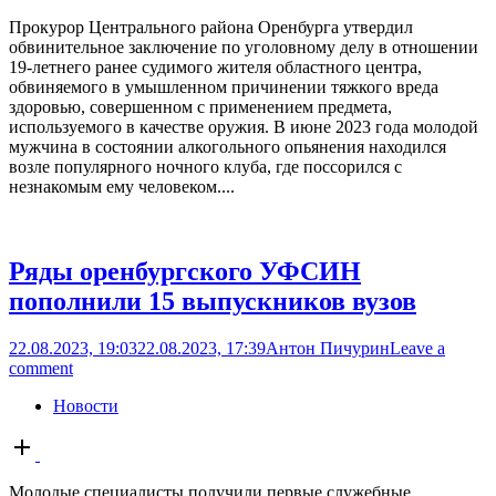
Прокурор Центрального района Оренбурга утвердил
обвинительное заключение по уголовному делу в отношении
19-летнего ранее судимого жителя областного центра,
обвиняемого в умышленном причинении тяжкого вреда
здоровью, совершенном с применением предмета,
используемого в качестве оружия. В июне 2023 года молодой
мужчина в состоянии алкогольного опьянения находился
возле популярного ночного клуба, где поссорился с
незнакомым ему человеком....
Ряды оренбургского УФСИН
пополнили 15 выпускников вузов
22.08.2023, 19:03
22.08.2023, 17:39
Антон Пичурин
Leave a
comment
Новости
Open
post
Молодые специалисты получили первые служебные