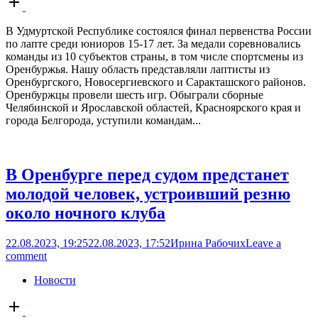
post
В Удмуртской Республике состоялся финал первенства России
по лапте среди юниоров 15-17 лет. За медали соревновались
команды из 10 субъектов страны, в том числе спортсмены из
Оренбуржья. Нашу область представляли лаптисты из
Оренбургского, Новосергиевского и Саракташского районов.
Оренбуржцы провели шесть игр. Обыграли сборные
Челябинской и Ярославской областей, Красноярского края и
города Белгорода, уступили командам...
В Оренбурге перед судом предстанет
молодой человек, устроивший резню
около ночного клуба
22.08.2023, 19:25
22.08.2023, 17:52
Ирина Рабочих
Leave a
comment
Новости
Open
post