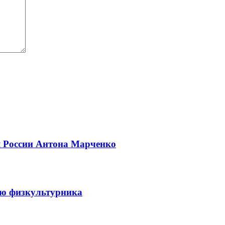
я России Антона Марченко
ню физкультурника