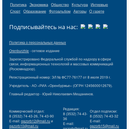
Политика
Экономика
Общество
Культура
Интервью
Спорт
Образование
Фотоальбом
Авторы
О газете
Подписывайтесь на нас:
Политика о персональных данных
Orenburzhie
- сетевое издание
Зарегистрировано Федеральной службой по надзору в сфере
связи, информационных технологий и массовых коммуникаций
(Роскомнадзор).
Регистрационный номер: ЭЛ № ФС77-76177 от 8 июля 2019 г.
Учредитель - АО «РИА «Оренбуржье» (ОГРН 1245600012679).
Главный редактор - Юрий Николаевич Мещанинов.
Редакция:
Коммерческий отдел:
Отдел подписки:
8 (3532) 74-43-
8 (3532) 74-43-26, 74-43-90
8 (3532) 74-43-32
36
E-mail:
gazorb12@mail.ru
и
E-mail:
E-mail:
gazorb10@mail.ru
gazorb15@mail.ru
gazorb@mail.ru