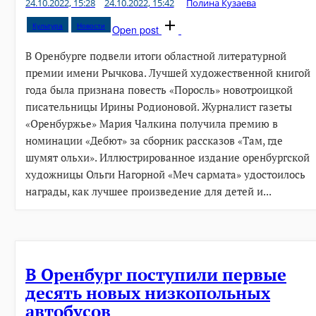
24.10.2022, 15:28
24.10.2022, 15:42
Полина Кузаева
Культура
Новости
Open post
В Оренбурге подвели итоги областной литературной
премии имени Рычкова. Лучшей художественной книгой
года была признана повесть «Поросль» новотроицкой
писательницы Ирины Родионовой. Журналист газеты
«Оренбуржье» Мария Чалкина получила премию в
номинации «Дебют» за сборник рассказов «Там, где
шумят ольхи». Иллюстрированное издание оренбургской
художницы Ольги Нагорной «Меч сармата» удостоилось
награды, как лучшее произведение для детей и...
В Оренбург поступили первые
десять новых низкопольных
автобусов