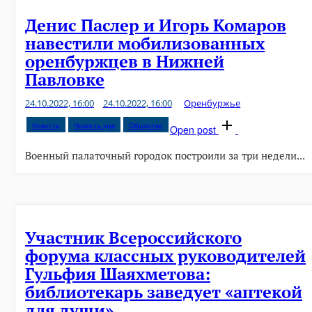
Денис Паслер и Игорь Комаров
навестили мобилизованных
оренбуржцев в Нижней
Павловке
24.10.2022, 16:00
24.10.2022, 16:00
Оренбуржье
Новости
Новость дня
Общество
Open post
Военный палаточный городок построили за три недели...
Участник Всероссийского
форума классных руководителей
Гульфия Шаяхметова:
библиотекарь заведует «аптекой
для души»