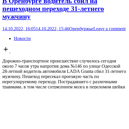
В Оренбурге водитель сбил на
пешеходном переходе 31-летнего
мужчину
14.10.2022, 16:05
14.10.2022, 15:46
Оренбуржье
Leave a comment
Новости
Open
post
Дорожно-транспортное происшествие случилось сегодня
около 7 часов утра напротив дома №146 по улице Одесской
28-летний водитель автомобиля LADA Granta сбил 31-летнего
мужчину. Пешеход пересекал проезжую часть по
нерегулируемому переходу. Пострадавшего с различными
травмами, в том числе сотрясением мозга и переломом шейки
левого плеча, доставили в больницу. Сотрудники полиции
устанавливают все обстоятельства произошедшего....
Орчанин выстрелил сожителю матери
в глаз из травматического пистолета