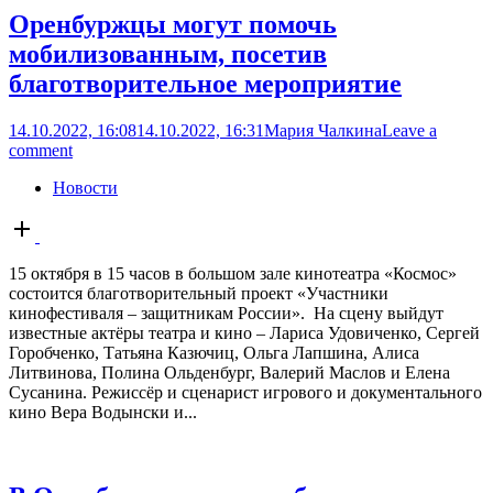
Оренбуржцы могут помочь
мобилизованным, посетив
благотворительное мероприятие
14.10.2022, 16:08
14.10.2022, 16:31
Мария Чалкина
Leave a
comment
Новости
Open
post
15 октября в 15 часов в большом зале кинотеатра «Космос»
состоится благотворительный проект «Участники
кинофестиваля – защитникам России». На сцену выйдут
известные актёры театра и кино – Лариса Удовиченко, Сергей
Горобченко, Татьяна Казючиц, Ольга Лапшина, Алиса
Литвинова, Полина Ольденбург, Валерий Маслов и Елена
Сусанина. Режиссёр и сценарист игрового и документального
кино Вера Водынски и...