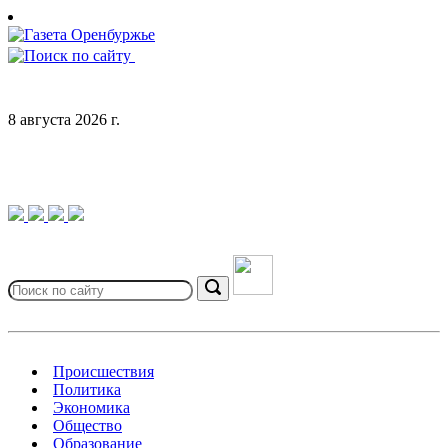
Skip
to
content
8 августа 2026 г.
Search
for:
Search
Происшествия
Политика
Экономика
Общество
Образование