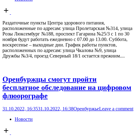
Open
post
Раздаточные пункты Центра здорового питания,
расположенные по адресам: улица Пролетарская №314, улица
Розы Люксембург №188, проспект Гагарина №25/3 с 1 по 30
ноября будут работать ежедневно с 07.00 до 13.00. Суббота,
воскресенье – выходные дни. График работы пунктов,
расположенных по адресам: улица Чкалова №9, улица
Дружбы №3/4, проезд Северный 18/1 остается прежним....
Оренбуржцы смогут пройти
бесплатное обследование на цифровом
флюорографе
31.10.2022, 16:35
31.10.2022, 16:38
Оренбуржье
Leave a comment
Новости
Open
post