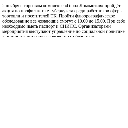
2 ноября в торговом комплексе «Город Локомотив» пройдёт
акция по профилактике туберкулеза среди работников сферы
торговли и посетителей ТК. Пройти флюорографическое
обследование все желающие смогут с 10.00 до 15.00. При себе
необходимо иметь паспорт и СНИЛС. Организаторами
мероприятия выступают управление по социальной политике
администрации города совместно с областным
противотуберкулезным диспансером....
В «Бузулукском бору» планируют
собрать 600 килограммов шишек для
лесопитомника
31.10.2022, 16:02
31.10.2022, 15:26
Алла Черкесатова
Leave a
comment
Новости
Open
post