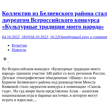
Коллектив из Беляевского района стал
лауреатом Всероссийского конкурса
«Культурные традиции моего народа»
04.10.2022, 18:01
04.10.2022, 16:22
Оренбуржье
Leave a comment
Культура
Новости
Open
post
Во Всероссийском конкурсе «Культурные традиции моего
народа» приняли участие 348 работ со всех регионов России.
Детское этнографическое объединение «Шашу» из села
Буранчи Беляевского района под руководством Менслу
Кияковой стало лауреатом конкурса в номинации «Сквозь
года». На суд жюри была представлена Асык – казахская
национальная игра в бараньи косточки, в которую могут
играть и взрослые,...