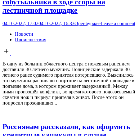
собутыльника в ходе ссоры на
лестничной площадке
04.10.2022, 17:02
04.10.2022, 16:33
Оренбуржье
Leave a comment
Новости
Происшествия
Open
post
В одну из больниц областного центра с ножевым ранением
доставили 30-летнего мужчину. Полицейские задержали 30-
летнего ранее судимого приятеля потерпевшего. Выяснилось,
что мужчины распивали спиртное на лестничной площадке в
подъезде дома, в котором проживает задержанный. Между
ними произошёл конфликт, во время которого подозреваемый
схватил нож и пырнул приятеля в живот. После этого он
попросил проходивших...
Россиянам рассказали, как оформить
кредитные каникулы в случае