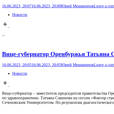
16.06.2023, 20:07
16.06.2023, 20:09
Юрий Мещанинов
Leave a co
Новости
Open
post
...
Вице-губернатор Оренбуржья Татьяна 
16.06.2023, 20:05
16.06.2023, 20:05
Юрий Мещанинов
Leave a co
Новости
Open
post
Вице-губернатор – заместитель председателя правительства О
по здравоохранению. Татьяна Савинова на сессии «Фактор стр
Сеченовским Университетом. По результатам диагностического