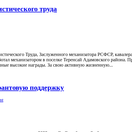
стического труда
алистического Труда, Заслуженного механизатора РСФСР, кавале
тал механизатором в поселке Теренсай Адамовского района. Пр
нные высокие награды. За свою активную жизненную...
рантовую поддержку
nt