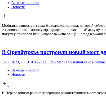
Важные новости
Новости
Open
post
Мобилизованному из села Новоалександровка, который сейчас
тепловизионный монокуляр, прицел и портативный аккумулято
покупку приборов инициировала жена бойца. Её поддержали с
В Оренбуржье построили новый мост дл
16.06.2023, 15:31
19.06.2023, 12:27
Мария Чалкина
Leave a comme
Важные новости
Новости
Open
post
В Переволоцком районе завершили реконструкцию моста через 