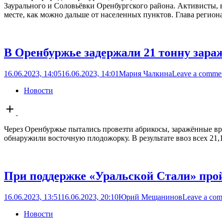
Заурального и Соловьёвки Оренбургского района. Активисты, 
месте, как можно дальше от населенных пунктов. Глава регион
В Оренбуржье задержали 21 тонну зара
16.06.2023, 14:05
16.06.2023, 14:01
Мария Чалкина
Leave a comme
Новости
Open
post
Через Оренбуржье пытались провезти абрикосы, заражённые вр
обнаружили восточную плодожорку. В результате ввоз всех 21,
При поддержке «Уральской Стали» прой
16.06.2023, 13:51
16.06.2023, 20:10
Юрий Мещанинов
Leave a co
Новости