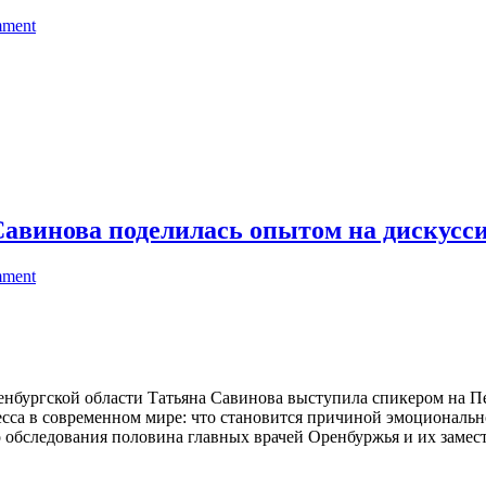
mment
Савинова поделилась опытом на дискус
mment
ренбургской области Татьяна Савинова выступила спикером на 
есса в современном мире: что становится причиной эмоциональ
 обследования половина главных врачей Оренбуржья и их замест