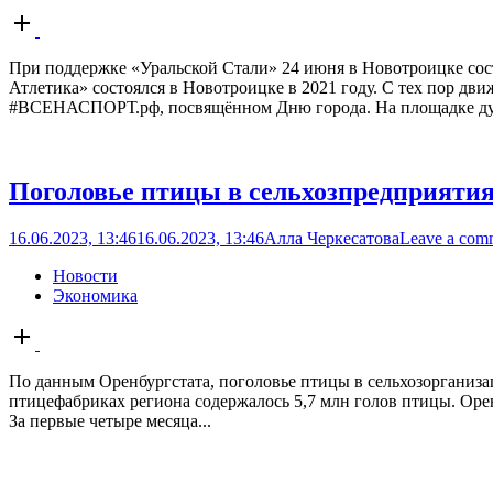
Open
post
При поддержке «Уральской Стали» 24 июня в Новотроицке сос
Атлетика» состоялся в Новотроицке в 2021 году. С тех пор дв
#ВСЕНАСПОРТ.рф, посвящённом Дню города. На площадке дух
Поголовье птицы в сельхозпредприятия
16.06.2023, 13:46
16.06.2023, 13:46
Алла Черкесатова
Leave a com
Новости
Экономика
Open
post
По данным Оренбургстата, поголовье птицы в сельхозорганизаци
птицефабриках региона содержалось 5,7 млн голов птицы. Орен
За первые четыре месяца...