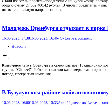
Стали известны проекты-победители 2 конкурса Фонда президен
общую сумму 27 662 400,42 рублей. В числе победителей – как
имеют социальную направленность....
Молодежь Оренбурга отдыхает в парке 
16.06.2023, 17:38
16.06.2023, 16:46
«О»
Leave a comment
Новости
Open
post
Культурное лето в Оренбурге в самом разгаре. Традиционно п
группы “Chauze!”. Ребята исполняли как каверы, так и оригин
погода, прекрасная компания...
В Бузулукском районе мобилизованному
16.06.2023, 16:00
16.06.2023, 15:33
Алла Черкесатова
Leave a com