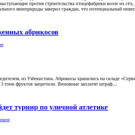
выступающие против строительства птицефабрики возле их сёл, 
ального минприроды заверил граждан, что потенциальный инвест
женных абрикосов
nt
едителем, из Узбекистана. Абрикосы хранились на складе «Сер
13 тонн фруктов запретили. Виновные заплатят штраф....
дет турнир по уличной атлетике
mment