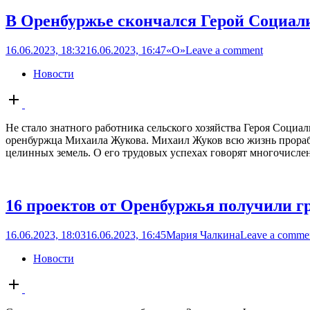
В Оренбуржье скончался Герой Социали
16.06.2023, 18:32
16.06.2023, 16:47
«О»
Leave a comment
Новости
Open
post
Не стало знатного работника сельского хозяйства Героя Соци
оренбуржца Михаила Жукова. Михаил Жуков всю жизнь прорабо
целинных земель. О его трудовых успехах говорят многочисле
16 проектов от Оренбуржья получили г
16.06.2023, 18:03
16.06.2023, 16:45
Мария Чалкина
Leave a comme
Новости
Open
post