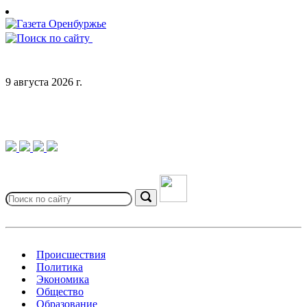
Skip
to
content
9 августа 2026 г.
Search
for:
Search
Происшествия
Политика
Экономика
Общество
Образование