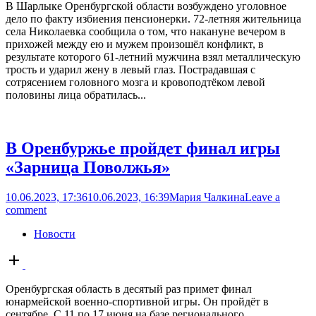
В Шарлыке Оренбургской области возбуждено уголовное
дело по факту избиения пенсионерки. 72-летняя жительница
села Николаевка сообщила о том, что накануне вечером в
прихожей между ею и мужем произошёл конфликт, в
результате которого 61-летний мужчина взял металлическую
трость и ударил жену в левый глаз. Пострадавшая с
сотрясением головного мозга и кровоподтёком левой
половины лица обратилась...
В Оренбуржье пройдет финал игры
«Зарница Поволжья»
10.06.2023, 17:36
10.06.2023, 16:39
Мария Чалкина
Leave a
comment
Новости
Open
post
Оренбургская область в десятый раз примет финал
юнармейской военно-спортивной игры. Он пройдёт в
сентябре. С 11 по 17 июня на базе регионального