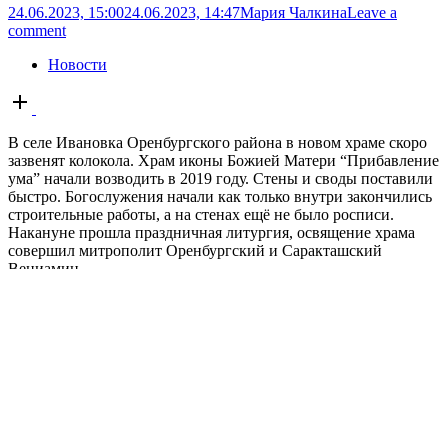
24.06.2023, 15:00
24.06.2023, 14:47
Мария Чалкина
Leave a
comment
Новости
Open
post
В селе Ивановка Оренбургского района в новом храме скоро
зазвенят колокола. Храм иконы Божией Матери “Прибавление
ума” начали возводить в 2019 году. Стены и своды поставили
быстро. Богослужения начали как только внутри закончились
строительные работы, а на стенах ещё не было росписи.
Накануне прошла праздничная литургия, освящение храма
совершил митрополит Оренбургский и Саракташский
Вениамин....
В Оренбуржье праздничные
мероприятия не отменяются
24.06.2023, 14:54
24.06.2023, 14:54
Мария Чалкина
Leave a
comment