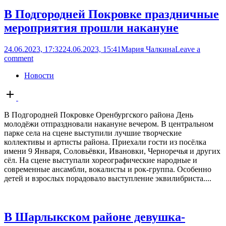
В Подгородней Покровке праздничные
мероприятия прошли накануне
24.06.2023, 17:32
24.06.2023, 15:41
Мария Чалкина
Leave a
comment
Новости
Open
post
В Подгородней Покровке Оренбургского района День
молодёжи отпраздновали накануне вечером. В центральном
парке села на сцене выступили лучшие творческие
коллективы и артисты района. Приехали гости из посёлка
имени 9 Января, Соловьёвки, Ивановки, Черноречья и других
сёл. На сцене выступали хореографические народные и
современные ансамбли, вокалисты и рок-группа. Особенно
детей и взрослых порадовало выступление эквилибриста....
В Шарлыкском районе девушка-