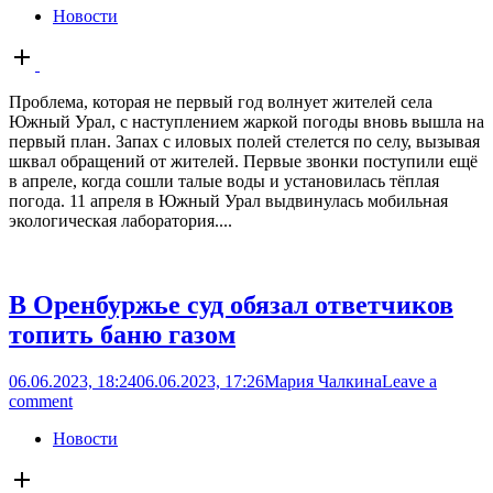
Новости
Open
post
Проблема, которая не первый год волнует жителей села
Южный Урал, с наступлением жаркой погоды вновь вышла на
первый план. Запах с иловых полей стелется по селу, вызывая
шквал обращений от жителей. Первые звонки поступили ещё
в апреле, когда сошли талые воды и установилась тёплая
погода. 11 апреля в Южный Урал выдвинулась мобильная
экологическая лаборатория....
В Оренбуржье суд обязал ответчиков
топить баню газом
06.06.2023, 18:24
06.06.2023, 17:26
Мария Чалкина
Leave a
comment
Новости
Open