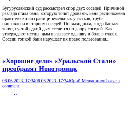
post
Бугурусланский суд рассмотрел спор двух соседей. Причиной
разлада стала баня, которую топят дровами. Баня расположена
практически на границе земельных участков, труба
направлена в сторону соседей. По выходным, когда баньку
топят, густой едкий дым стелется по двору соседей. Как
утверждают истцы, дым вызывает одышку и боль в глазах.
Соседи топкой бани нарушает их право пользования...
«Хорошие дела» «Уральской Стали»
преобразят Новотроицк
06.06.2023, 17:34
06.06.2023, 17:34
Юрий Мещанинов
Leave a
comment
Новости
Open
post
«Уральская Сталь» объявила новый грантовый конкурс
социальных инициатив. Концепцию конкурса представили в