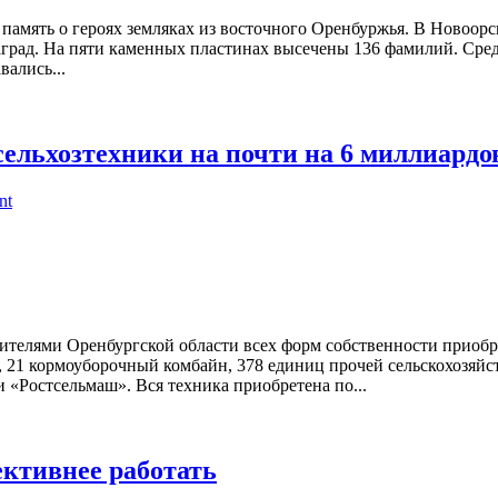
амять о героях земляках из восточного Оренбуржья. В Новоорс
аград. На пяти каменных пластинах высечены 136 фамилий. Сре
ались...
сельхозтехники на почти на 6 миллиардо
nt
дителями Оренбургской области всех форм собственности приоб
, 21 кормоуборочный комбайн, 378 единиц прочей сельскохозяйс
 «Ростсельмаш». Вся техника приобретена по...
ктивнее работать