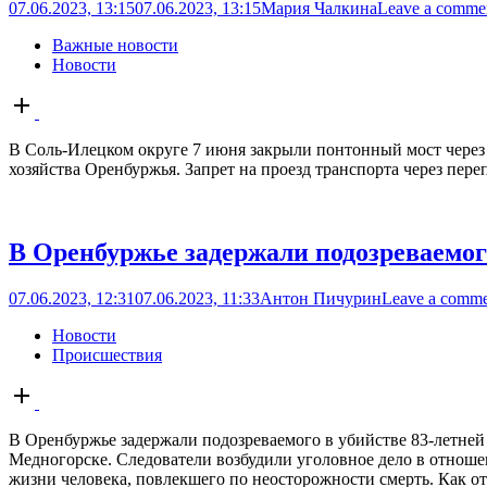
07.06.2023, 13:15
07.06.2023, 13:15
Мария Чалкина
Leave a comme
Важные новости
Новости
Open
post
В Соль-Илецком округе 7 июня закрыли понтонный мост через 
хозяйства Оренбуржья. Запрет на проезд транспорта через пере
В Оренбуржье задержали подозреваемог
07.06.2023, 12:31
07.06.2023, 11:33
Антон Пичурин
Leave a comm
Новости
Происшествия
Open
post
В Оренбуржье задержали подозреваемого в убийстве 83-летне
Медногорске. Следователи возбудили уголовное дело в отноше
жизни человека, повлекшего по неосторожности смерть. Как от