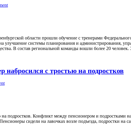
ment
ренбургской области прошли обучение с тренерами Федеральног
на улучшение системы планирования и администрирования, упра
тва. В состав региональной команды вошли более 20 человек. Э
р набросился с тростью на подростков
ent
ю на подростков. Конфликт между пенсионером и подростками н
 Пенсионеры сидели на лавочках возле подъезда, подростки на 