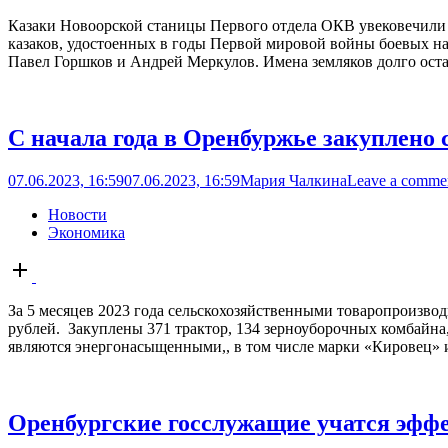
Казаки Новоорской станицы Первого отдела ОКВ увековечили п
казаков, удостоенных в годы Первой мировой войны боевых н
Павел Горшков и Андрей Меркулов. Имена земляков долго остав
С начала года в Оренбуржье закуплено 
07.06.2023, 16:59
07.06.2023, 16:59
Мария Чалкина
Leave a comme
Новости
Экономика
Open
post
За 5 месяцев 2023 года сельскохозяйственными товаропроизво
рублей. Закуплены 371 трактор, 134 зерноуборочных комбайна
являются энергонасыщенными,, в том числе марки «Кировец» и
Оренбургские госслужащие учатся эффе