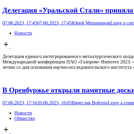
Делегация «Уральской Стали» приняла
07.06.2023, 17:45
07.06.2023, 17:45
Юрий Мещанинов
Leave a co
Новости
Open
post
Делегация единого интегрированного металлургического холдин
Международной конференции ПАО «Газпром» Иннотех 2023: «П
летию со дня основания научно-исследовательского института
В Оренбуржье открыли памятные доск
07.06.2023, 17:16
20.06.2023, 16:05
Вячеслав Войтин
Leave a com
Новости
Общество
Open
post