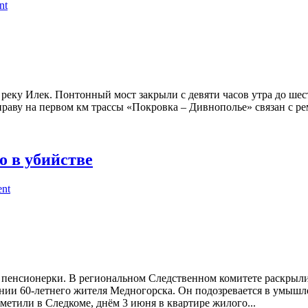
nt
реку Илек. Понтонный мост закрыли с девяти часов утра до шес
праву на первом км трассы «Покровка – Дивнополье» связан с рем
о в убийстве
ent
й пенсионерки. В региональном Следственном комитете раскрыл
нии 60-летнего жителя Медногорска. Он подозревается в умышл
метили в Следкоме, днём 3 июня в квартире жилого...