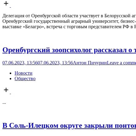
Open
post
Делегация от Оренбургской области участвует в Белорусской 
Оренбургский государственный аграрный университет, бизнес
выставке «Белагро», встреча с торговым представителем РФ в
Оренбургский зоопсихолог рассказал о 
07.06.2023, 13:56
07.06.2023, 13:56
Антон Пичурин
Leave a comm
Новости
Общество
Open
post
...
В Соль-Илецком округе закрыли понто