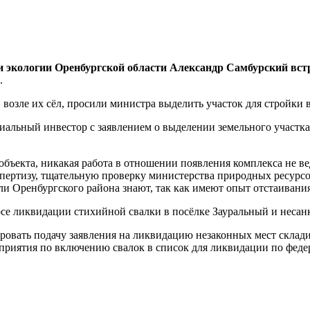
экологии Оренбургской области Александр Самбурский встр
.
озле их сёл, просили министра выделить участок для стройки в
альный инвестор с заявлением о выделении земельного участка 
объекта, никакая работа в отношении появления комплекса не ве
кспертизу, тщательную проверку министерства природных ресурс
ли Оренбургского района знают, так как имеют опыт отстаивания
росе ликвидации стихийной свалки в посёлке Зауральный и неса
ировать подачу заявления на ликвидацию незаконных мест склади
оприятия по включению свалок в список для ликвидации по фед