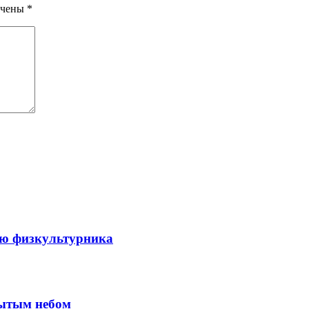
ечены
*
ню физкультурника
рытым небом