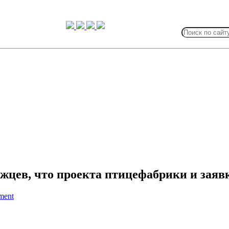
Search
for:
цев, что проекта птицефабрики и заявк
ment