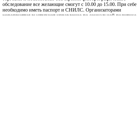
обследование все желающие смогут с 10.00 до 15.00. При себе
необходимо иметь паспорт и СНИЛС. Организаторами
мероприятия выступают управление по социальной политике
администрации города совместно с областным
противотуберкулезным диспансером....
В «Бузулукском бору» планируют
собрать 600 килограммов шишек для
лесопитомника
31.10.2022, 16:02
31.10.2022, 15:26
Алла Черкесатова
Leave a
comment
Новости
Open
post
В национальном парке «Бузулукский бор» идёт сбор шишек,
до конца года необходимо набрать 600 килограммов. Они
будут использованы для собственного тепличного
лесопитомника нацпарка. Это новый проект, который