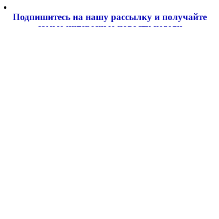
Подпишитесь на нашу рассылку и
получайте
самые интересные новости недели
Email адрес
*
Добавить комментарий
Ваш адрес email не будет опубликован.
Обязательные поля
помечены
*
Комментарий
*