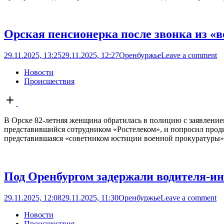
Орская пенсионерка после звонка из «
29.11.2025, 13:25
29.11.2025, 12:27
Оренбуржье
Leave a comment
Новости
Происшествия
Open
post
В Орске 82-летняя женщина обратилась в полицию с заявлени
представившийся сотрудником «Ростелеком», и попросил прод
представившаяся «советником юстиции военной прокуратуры», 
Под Оренбургом задержали водителя-и
29.11.2025, 12:08
29.11.2025, 11:30
Оренбуржье
Leave a comment
Новости
Происшествия