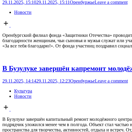
29.11.2025, 15:10
29.11.2025, 15:11
Оренбуржье
Leave a comment
Новости
Open
post
Оренбургский филиал фонда «Защитники Отечества» проводит 
благодарности женщинам, чьи сыновья и мужья служат или уча
«За все тебя благодарю!». От фонда участниц поздравил социал
В Бузулуке завершён капремонт молодё
29.11.2025, 14:14
29.11.2025, 12:23
Оренбуржье
Leave a comment
Культура
Новости
Open
post
В Бузулуке завершён капитальный ремонт молодёжного центра 
подрядчик уложился менее чем в полгода. Объект стал частью
пространства для творчества, активностей, отдыха и встреч. От