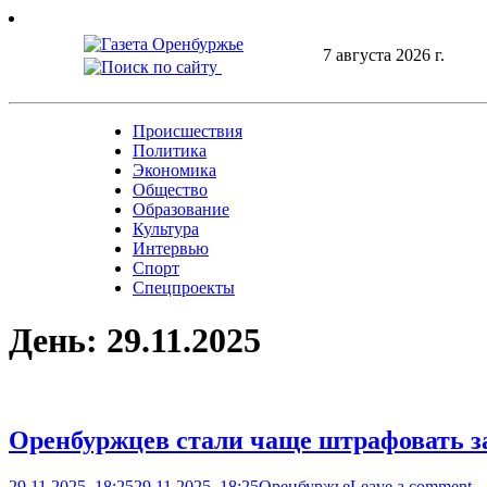
Skip
to
7 августа 2026 г.
content
Происшествия
Политика
Экономика
Общество
Образование
Культура
Интервью
Спорт
Спецпроекты
День:
29.11.2025
Оренбуржцев стали чаще штрафовать з
29.11.2025, 18:25
29.11.2025, 18:25
Оренбуржье
Leave a comment