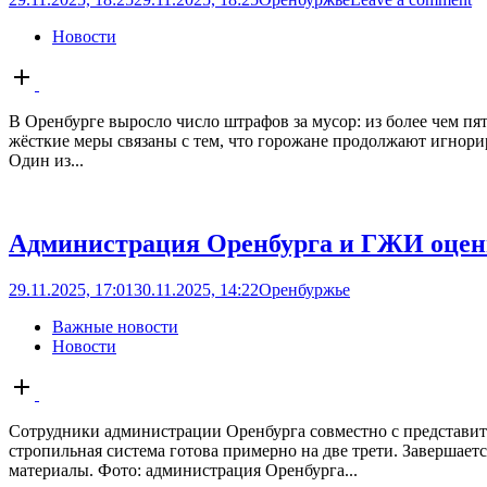
Новости
Open
post
В Оренбурге выросло число штрафов за мусор: из более чем пя
жёсткие меры связаны с тем, что горожане продолжают игнори
Один из...
Администрация Оренбурга и ГЖИ оцени
29.11.2025, 17:01
30.11.2025, 14:22
Оренбуржье
Важные новости
Новости
Open
post
Сотрудники администрации Оренбурга совместно с представит
стропильная система готова примерно на две трети. Завершае
материалы. Фото: администрация Оренбурга...