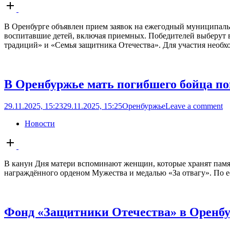
Open
post
В Оренбурге объявлен прием заявок на ежегодный муниципаль
воспитавшие детей, включая приемных. Победителей выберут в
традиций» и «Семья защитника Отечества». Для участия необхо
В Оренбуржье мать погибшего бойца по
29.11.2025, 15:23
29.11.2025, 15:25
Оренбуржье
Leave a comment
Новости
Open
post
В канун Дня матери вспоминают женщин, которые хранят памят
награждённого орденом Мужества и медалью «За отвагу». По её 
Фонд «Защитники Отечества» в Оренбу