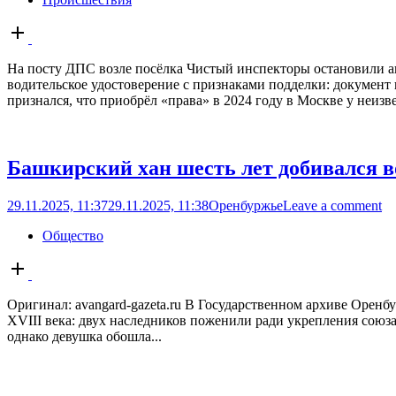
Open
post
На посту ДПС возле посёлка Чистый инспекторы остановили ав
водительское удостоверение с признаками подделки: докумен
признался, что приобрёл «права» в 2024 году в Москве у неизве
Башкирский хан шесть лет добивался 
29.11.2025, 11:37
29.11.2025, 11:38
Оренбуржье
Leave a comment
Общество
Open
post
Оригинал: avangard-gazeta.ru В Государственном архиве Оренб
XVIII века: двух наследников поженили ради укрепления союза 
однако девушка обошла...