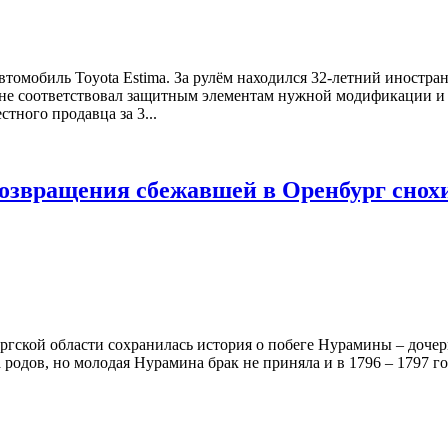
томобиль Toyota Estima. За рулём находился 32-летний иностр
т не соответствовал защитным элементам нужной модификации 
стного продавца за 3...
возвращения сбежавшей в Оренбург снох
ургской области сохранилась история о побеге Нурамины – доче
родов, но молодая Нурамина брак не приняла и в 1796 – 1797 го