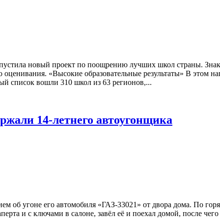
запустила новый проект по поощрению лучших школ страны. Знак
о оценивания. «Высокие образовательные результаты» В этом н
 список вошли 310 школ из 63 регионов,...
ржали 14-летнего автоугонщика
ием об угоне его автомобиля «ГАЗ-33021» от двора дома. По гор
перта и с ключами в салоне, завёл её и поехал домой, после чег