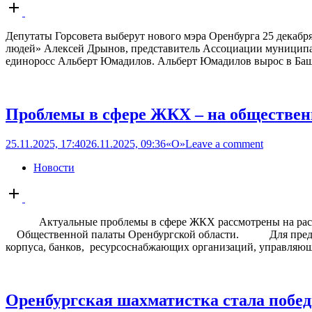
Open
post
Депутаты Горсовета выберут нового мэра Оренбурга 25 декабря
людей» Алексей Дрынов, представитель Ассоциации муниципа
единоросс Альберт Юмадилов. Альберт Юмадилов вырос в Баш
Проблемы в сфере ЖКХ – на обществ
25.11.2025, 17:40
26.11.2025, 09:36
«О»
Leave a comment
Новости
Open
post
Актуальные проблемы в сфере ЖКХ рассмотрены на расшире
Общественной палаты Оренбургской области. Для предметно
корпуса, банков, ресурсоснабжающих организаций, управляю
Оренбургская шахматистка стала побе