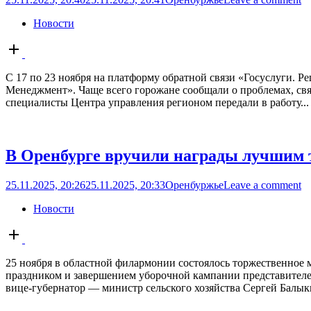
Новости
Open
post
С 17 по 23 ноября на платформу обратной связи «Госуслуги. 
Менеджмент». Чаще всего горожане сообщали о проблемах, свя
специалисты Центра управления регионом передали в работу...
В Оренбурге вручили награды лучшим
25.11.2025, 20:26
25.11.2025, 20:33
Оренбуржье
Leave a comment
Новости
Open
post
25 ноября в областной филармонии состоялось торжественное
праздником и завершением уборочной кампании представителе
вице-губернатор — министр сельского хозяйства Сергей Балы