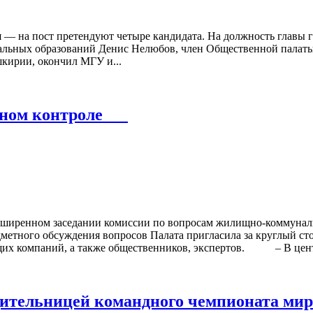
 — на пост претендуют четыре кандидата. На должность главы г
льных образований Денис Нелюбов, член Общественной палаты
кирии, окончил МГУ и...
енном контроле
нном заседании комиссии по вопросам жилищно-коммунальног
го обсуждения вопросов Палата пригласила за круглый стол 
щих компаний, а также общественников, экспертов. – В центр
дительницей командного чемпионата мир