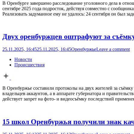
В Оренбурге завершено расследование уголовного дела в отно
сентябре 2025 года подросток, действуя совместно с сообщник
Реализовать задуманное ему не удалось: 24 сентября он был зад
Двух оренбуржцев оштрафуют за съём
25.11.2025, 16:45
25.11.2025, 16:45
Оренбуржье
Leave a comment
Новости
Происшествия
Open
post
В Оренбуржье составили протоколы на двух жителей за съём
владельцев аккаунтов, а в аппарате губернатора и правительс
действует запрет на фото- и видеосъёмку последствий примене
15 школ Оренбуржья получили знак кач