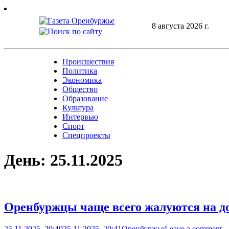
Skip
to
8 августа 2026 г.
content
Происшествия
Политика
Экономика
Общество
Образование
Культура
Интервью
Спорт
Спецпроекты
День:
25.11.2025
Оренбуржцы чаще всего жалуются на до
25.11.2025, 20:40
25.11.2025, 20:41
Оренбуржье
Leave a comment