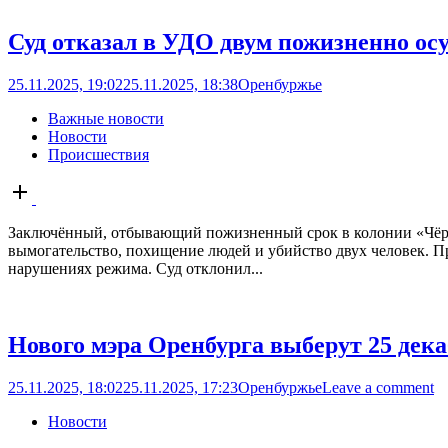
Суд отказал в УДО двум пожизненно о
25.11.2025, 19:02
25.11.2025, 18:38
Оренбуржье
Важные новости
Новости
Происшествия
Open
post
Заключённый, отбывающий пожизненный срок в колонии «Чёрный
вымогательство, похищение людей и убийство двух человек. Пр
нарушениях режима. Суд отклонил...
Нового мэра Оренбурга выберут 25 дек
25.11.2025, 18:02
25.11.2025, 17:23
Оренбуржье
Leave a comment
Новости