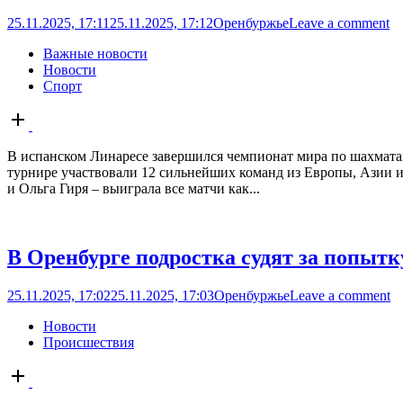
25.11.2025, 17:11
25.11.2025, 17:12
Оренбуржье
Leave a comment
Важные новости
Новости
Спорт
Open
post
В испанском Линаресе завершился чемпионат мира по шахмата
турнире участвовали 12 сильнейших команд из Европы, Азии 
и Ольга Гиря – выиграла все матчи как...
В Оренбурге подростка судят за попытк
25.11.2025, 17:02
25.11.2025, 17:03
Оренбуржье
Leave a comment
Новости
Происшествия
Open
post