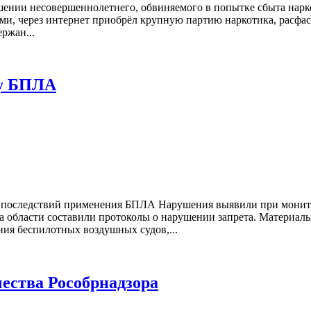
шении несовершеннолетнего, обвиняемого в попытке сбыта нарко
ами, через интернет приобрёл крупную партию наркотика, расфа
ержан...
ку БПЛА
ку последствий применения БПЛА Нарушения выявили при монит
тва области составили протоколы о нарушении запрета. Материа
ния беспилотных воздушных судов,...
ества Рособрнадзора