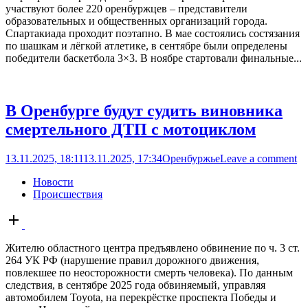
участвуют более 220 оренбуржцев – представители
образовательных и общественных организаций города.
Спартакиада проходит поэтапно. В мае состоялись состязания
по шашкам и лёгкой атлетике, в сентябре были определены
победители баскетбола 3×3. В ноябре стартовали финальные...
В Оренбурге будут судить виновника
смертельного ДТП с мотоциклом
13.11.2025, 18:11
13.11.2025, 17:34
Оренбуржье
Leave a comment
Новости
Происшествия
Open
post
Жителю областного центра предъявлено обвинение по ч. 3 ст.
264 УК РФ (нарушение правил дорожного движения,
повлекшее по неосторожности смерть человека). По данным
следствия, в сентябре 2025 года обвиняемый, управляя
автомобилем Toyota, на перекрёстке проспекта Победы и