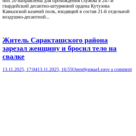
них 20 направлены для прохождения службы в 247-й
гвардейский десантно-штурмовой ордена Кутузова
Кавказский казачий полк, входящий в состав 21-й отдельной
воздушно-десантной...
Житель Саракташского района
зарезал женщину и бросил тело на
свалке
13.11.2025, 17:04
13.11.2025, 16:55
Оренбуржье
Leave a comment
Новости
Происшествия
Open
post
В региональном Следственном комитете сообщили о
возбуждении уголовного дела по факту убийства 39-летней
жительницы Орска (ч. 1 ст. 105 УК РФ). Вечером 12 ноября
неподалёку от посёлка Новочеркасск Саракташского района
было найдено тело женщины с множественными ножевыми