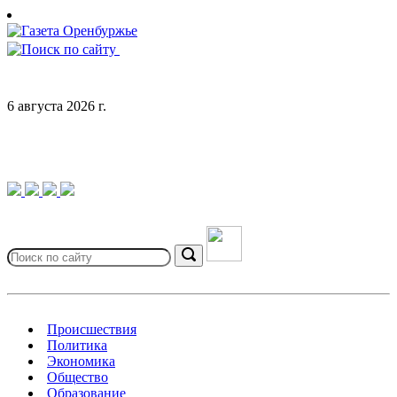
Skip
to
content
6 августа 2026 г.
Search
for:
Search
Происшествия
Политика
Экономика
Общество
Образование