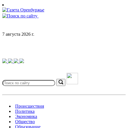
Skip
to
content
7 августа 2026 г.
Search
for:
Search
Происшествия
Политика
Экономика
Общество
Образование