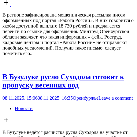
Open
post
В регионе зафиксирована мошенническая рассылка писем,
оформленных под портал «Работа России». В них говорится о
якобы доступной выплате 18 730 рублей и предлагается
перейти по ссылке для оформления. Минтруд Оренбургской
области заявляет, что такая информация – фейк. Роструд,
кадровые центры и портал «Работа России» не отправляют
подобных уведомлений. Получив такое письмо, следует
пометить его...
В Бузулуке русло Суходола готовят к
пропуску весенних вод
08.11.2025, 15:06
08.11.2025, 16:35
Оренбуржье
Leave a comment
Новости
Open
post
В Бузулуке ведётся расчистка русла Суходола на участке от