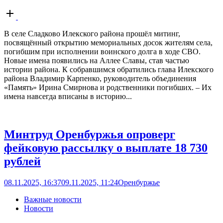
Open
post
В селе Сладково Илекского района прошёл митинг,
посвящённый открытию мемориальных досок жителям села,
погибшим при исполнении воинского долга в ходе СВО.
Новые имена появились на Аллее Славы, став частью
истории района. К собравшимся обратились глава Илекского
района Владимир Карпенко, руководитель объединения
«Память» Ирина Смирнова и родственники погибших. – Их
имена навсегда вписаны в историю...
Минтруд Оренбуржья опроверг
фейковую рассылку о выплате 18 730
рублей
08.11.2025, 16:37
09.11.2025, 11:24
Оренбуржье
Важные новости
Новости