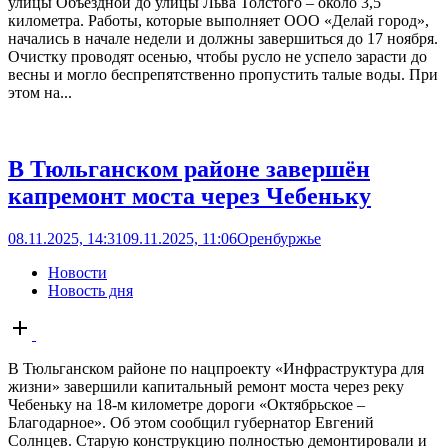
улицы Объездной до улицы Льва Толстого – около 3,5
километра. Работы, которые выполняет ООО «Делай город»,
начались в начале недели и должны завершиться до 17 ноября.
Очистку проводят осенью, чтобы русло не успело зарасти до
весны и могло беспрепятственно пропустить талые воды. При
этом на...
В Тюльганском районе завершён
капремонт моста через Чебеньку
08.11.2025, 14:31
09.11.2025, 11:06
Оренбуржье
Новости
Новость дня
Open
post
В Тюльганском районе по нацпроекту «Инфраструктура для
жизни» завершили капитальный ремонт моста через реку
Чебеньку на 18-м километре дороги «Октябрьское –
Благодарное». Об этом сообщил губернатор Евгений
Солнцев. Старую конструкцию полностью демонтировали и