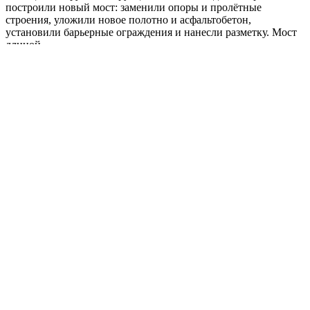
построили новый мост: заменили опоры и пролётные
строения, уложили новое полотно и асфальтобетон,
установили барьерные ограждения и нанесли разметку. Мост
длиной...
В Оренбурге открыли мемориальную
доску младшему лейтенанту
Владимиру Дужему
08.11.2025, 14:03
08.11.2025, 14:04
Оренбуржье
Leave a comment
Новости
Общество
Open
post
7 ноября в Оренбурге состоялось открытие мемориальной
доски в честь младшего лейтенанта Владимира Дужего.
Церемония прошла у здания Главного управления ФССП, где
собрались его родные, коллеги и представители городских и
региональных ведомств. Владимир Дужий служил в Тоцком