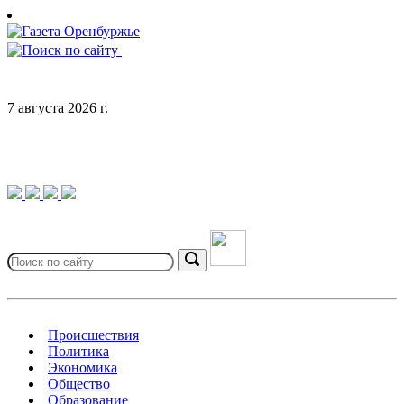
Skip
to
content
7 августа 2026 г.
Search
for:
Search
Происшествия
Политика
Экономика
Общество
Образование