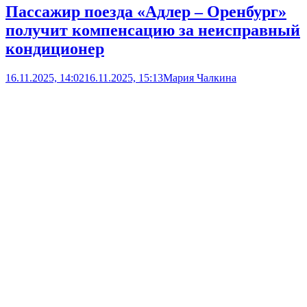
Пассажир поезда «Адлер – Оренбург»
получит компенсацию за неисправный
кондиционер
16.11.2025, 14:02
16.11.2025, 15:13
Мария Чалкина
Новости
Open
post
Уральская транспортная прокуратура провела проверку после
жалобы пассажира, ехавшего со станции Адлер до Оренбурга
о неисправной системе кондиционирования в вагоне поезда.
Основанием для проведения проверки послужила публикация
в СМИ. В период с 11-15 июля по в пути следования поезда
«Орск-Имеретинский курорт-Орск» со станции Адлер до
станции Оренбург в вагоне не работала система
кондиционирования и...
В Оренбурге загорелся