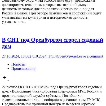
федеральному округу. На голосование будут предложены
достопримечательности, которые имеют наибольшую
ценность не только для приволжских регионов, но и для
России в целом. При отборе памятников и сооружений будут
учитываться их культурная и историческая ценность,
узнаваемость...
В СНТ под Оренбургом сгорел садовый
дом
27.10.2024, 18:00
27.10.2024, 17:14
Оренбуржье
Leave a comment
Новости
Происшествия
Open
post
27 октября в СНТ «ПО Мир» под Оренбургом горел садовый
дом. «Возгорание ликвидировали сотрудники МЧС России и
противопожарной службы субъекта. Погибших и
травмированных нет», – сообщили в региональном ГУ МЧС.
Предварительной причиной пожара называется короткое