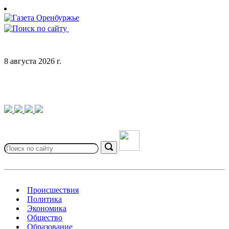
Skip
to
content
8 августа 2026 г.
Search
for:
Search
Происшествия
Политика
Экономика
Общество
Образование