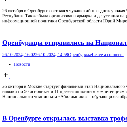
post
26 октября в Оренбурге состоялся чувашский праздник урожая
Республик. Также была организована ярмарка и дегустация н
информационной политики Оренбургской области Юрий Миронен
Оренбуржцы отправились на Национал
26.10.2024, 16:02
26.10.2024, 14:58
Оренбуржье
Leave a comment
Новости
Open
post
26 октября в Москве стартует финальный этап Национального
навыки по 50 основным и 11 презентационным компетенциям из
Национального чемпионата «Абилимпикс» – обучающихся образ
В Оренбурге открылась выставка тро