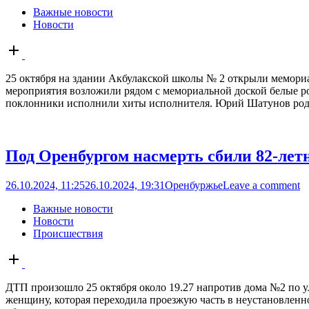
Важные новости
Новости
Open
post
25 октября на здании Акбулакской школы № 2 открыли мемо
мероприятия возложили рядом с мемориальной доской белые ро
поклонники исполнили хиты исполнителя. Юрий Шатунов родил
Под Оренбургом насмерть сбили 82-ле
26.10.2024, 11:25
26.10.2024, 19:31
Оренбуржье
Leave a comment
Важные новости
Новости
Происшествия
Open
post
ДТП произошло 25 октября около 19.27 напротив дома №2 по у
женщину, которая переходила проезжую часть в неустановленн