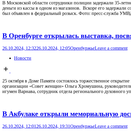
В Московской области сотрудники полиции задержали 35-летне
деньги из кассы в одном из магазинов. Вскоре его задержали
был объявлен в федеральный розыск. Фото: пресс-служба УМВД
В Оренбурге открылась выставка, пос
26.10.2024, 12:32
26.10.2024, 12:05
Оренбуржье
Leave a comment
Новости
Open
post
25 октября в Доме Памяти состоялось торжественное открытие
организации «Совет женщин» Ольга Хромушина, руководитель
игумен Варнава, сотрудник отдела регионального духовного у
В Акбулаке открыли мемориальную до
26.10.2024, 12:01
26.10.2024, 19:31
Оренбуржье
Leave a comment