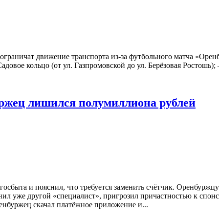
 ограничат движение транспорта из-за футбольного матча «Оренб
адовое кольцо (от ул. Газпромовской до ул. Берёзовая Ростошь); –
уржец лишился полумиллиона рублей
осбыта и пояснил, что требуется заменить счётчик. Оренбуржц
онил уже другой «специалист», пригрозил причастностью к спон
енбуржец скачал платёжное приложение и...