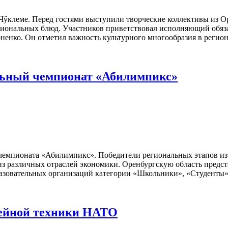
 Чӳклеме. Перед гостями выступили творческие коллективы из 
ациональных блюд. Участников приветствовал исполняющий обяз
ко. Он отметил важность культурного многообразия в регионе,
ьный чемпионат «Абилимпикс»
 чемпионата «Абилимпикс». Победители региональных этапов из
 различных отраслей экономики. Оренбургскую область предста
овательных организаций категории «Школьники», «Студенты» и
фейной техники НАТО