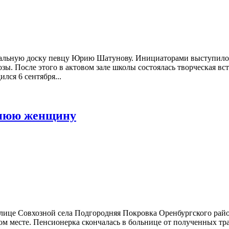
риальную доску певцу Юрию Шатунову. Инициаторами выступил
зы. После этого в актовом зале школы состоялась творческая в
ся 6 сентября...
тнюю женщину
лице Совхозной села Подгородняя Покровка Оренбургского райо
ом месте. Пенсионерка скончалась в больнице от полученных т