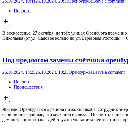
26.10.2024, 19:41
26.10.2024, 20:11
Оренбуржье
Leave a comment
Новости
Open
post
В воскресенье, 27 октября, на трёх улицах Оренбурга временно
Николаева (от ул. Садовое кольцо до ул. Берёзовая Ростошь); – С
Под предлогом замены счётчика оренб
26.10.2024, 18:23
26.10.2024, 18:23
Оренбуржье
Leave a comment
Новости
Происшествия
Open
post
Жителю Оренбургского района позвонил якобы сотрудник энерг
свои личные данные, что мужчина и сделал. После этого позв
демонстрацию экрана. Действуя по указаниям неизвестного, ор