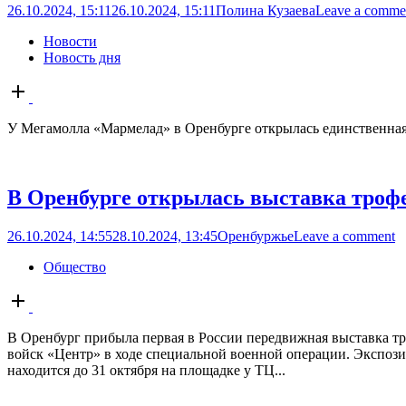
26.10.2024, 15:11
26.10.2024, 15:11
Полина Кузаева
Leave a comme
Новости
Новость дня
Open
post
У Мегамолла «Мармелад» в Оренбурге открылась единственная
В Оренбурге открылась выставка тро
26.10.2024, 14:55
28.10.2024, 13:45
Оренбуржье
Leave a comment
Общество
Open
post
В Оренбург прибыла первая в России передвижная выставка 
войск «Центр» в ходе специальной военной операции. Экспози
находится до 31 октября на площадке у ТЦ...