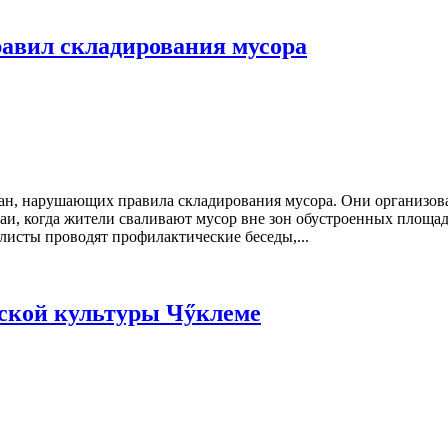
авил складирования мусора
ан, нарушающих правила складирования мусора. Они организо
и, когда жители сваливают мусор вне зон обустроенных площадо
листы проводят профилактические беседы,...
шской культуры Чӳклеме