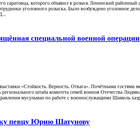
го саратовца, которого объявил в розыск Ленинский районный 
 сотрудники уголовного розыска. Было возбуждено уголовное де
...
вящённая специальной военной операции
 выставки «Стойкость. Верность. Отвага». Почётными гостями 
 регионального штаба комитета семей воинов Отечества Людми
правления мусульман по работе с военнослужащими Шамиль хазра
ску певцу Юрию Шатунову