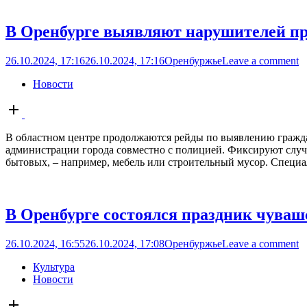
В Оренбурге выявляют нарушителей пр
26.10.2024, 17:16
26.10.2024, 17:16
Оренбуржье
Leave a comment
Новости
Open
post
В областном центре продолжаются рейды по выявлению гражд
администрации города совместно с полицией. Фиксируют случа
бытовых, – например, мебель или строительный мусор. Специа
В Оренбурге состоялся праздник чува
26.10.2024, 16:55
26.10.2024, 17:08
Оренбуржье
Leave a comment
Культура
Новости
Open