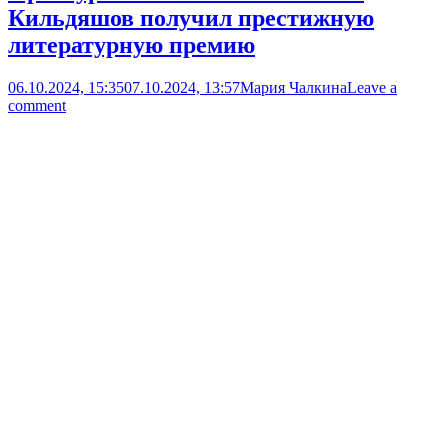
Кильдяшов получил престижную
литературную премию
06.10.2024, 15:35
07.10.2024, 13:57
Мария Чалкина
Leave a
comment
Культура
Новости
Open post
Поэт, прозаик, публицист и педагог из Оренбурга Михаил
Кильдяшов награждён в Башкортостане литературной
премией имени Сергея Аксакова. Церемония награждения
прошла на Международном Аксаковском празднике. – Я
бываю на Аксаковском празднике регулярно с 2014 года, –
рассказывает Михаил Александрович. – Несмотря на то, что
премия вручается по совокупности заслуг, мне хочется верить,
что в моем...
В Кувандыке пассажира «Приоры»