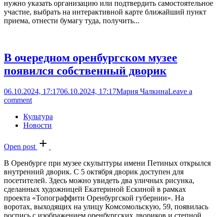
нужно указать организацию или подтвердить самостоятельное
участие, выбрать на интерактивной карте ближайший пункт
приема, отнести бумагу туда, получить...
В очередном оренбургском музее
появился собственный дворик
06.10.2024, 17:17
06.10.2024, 17:17
Мария Чалкина
Leave a
comment
Культура
Новости
Open post
В Оренбурге при музее скульптуры имени Петиных открылся
внутренний дворик. С 5 октября дворик доступен для
посетителей. Здесь можно увидеть два уличных рисунка,
сделанных художницей Екатериной Ескиной в рамках
проекта «Топограффити Оренбургской губернии». На
воротах, выходящих на улицу Комсомольскую, 59, появилась
роспись с изображением оренбургских двориков и степной