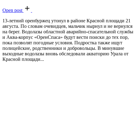
Open post
13-летний оренбуржец утонул в районе Красной площади 21
августа. По словам очевидцев, мальчик нырнул и не вернулся
на берег. Водолазы областной аварийно-спасательной службы
и Аква-корпус «ОренСпаса» будут вести поиски до тех пор,
пока позволят погодные условия. Подростка также ищут
полицейские, родственники и добровольцы. В минувшие
выходные водолазы вновь обследовали акваторию Урала от
Красной площади...
В оренбургском заповеднике впервые с
90-х годов заметили куницу
30.09.2024, 18:20
30.09.2024, 22:16
Оренбуржье
Leave a comment
Важные новости
Новости
Open post